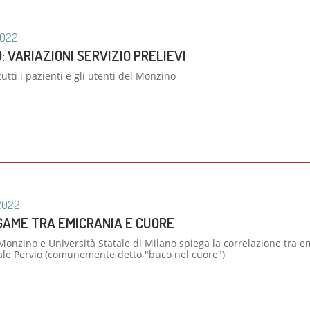
zio di Genetica
 di Diabetologia, Endocrinologia e Mal.
oliche
022
 dei tessuti cardiovascolari
: VARIAZIONI SERVIZIO PRELIEVI
oraggio multiparametrico
tutti i pazienti e gli utenti del Monzino
orespiratorio
tie Rare
2022
GAME TRA EMICRANIA E CUORE
Monzino e Università Statale di Milano spiega la correlazione tra em
le Pervio (comunemente detto "buco nel cuore")