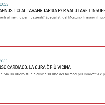
Unità Operativa di Cure Coronari
2022
ochirurgia mininvasiva ed Endoscopica
ologia
Indice delle pubblicazioni più rec
onzino
Cardiologia post intensiva
IAGNOSTICI ALL’AVANGUARDIA PER VALUTARE L’INSUF
no Vein Center
logia critica
Linee Guida
aziente cronico
Pronto soccorso
erli al meglio per i pazienti? Specialisti del Monzino firmano il n
logia interventistica
rgia cardiovascolare
ologia peri-operatoria e Imaging
ovascolare
TICA E SERVIZI
2022
ppler vascolare
O CARDIACO: LA CURA È PIÙ VICINA
da sforzo e Holter
al via un nuovo studio clinico su uno dei farmaci più innovativi e
amma di Cardiogenetica
atorio clinico
mbulatorio cardiovascolare
ino Women
no Sport