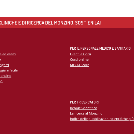
LINICHE E DI RICERCA DEL MONZINO. SOSTIENILA!
PER IL PERSONALE MEDICO E SANITARIO
te ed esami
Eventi e Corsi
o
Corsi online
ngerci
MECKI Score
giare facile
Monzino
oi
PER I RICERCATORI
Report Scientifico
La ricerca al Monzino
Indice delle pubblicazioni scientifiche più