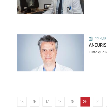
22
MAR
ANEURIS
Tutto quell
15
16
17
18
19
20
21