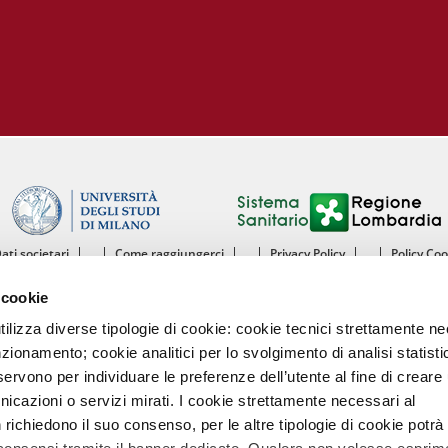
Dati societari
Come raggiungerci
Privacy Policy
Policy Co
ntro Cardiologico Monzino IRCCS - Istituto di Ricovero e Cura a Carattere Scientif
 cookie
mento di Scienze Cliniche e di Comunità - Sezione di Malattie dell’Apparato Cardiov
Università degli Studi di Milano
utilizza diverse tipologie di cookie: cookie tecnici strettamente n
nzionamento; cookie analitici per lo svolgimento di analisi statisti
Centro Cardiologico Monzino
ervono per individuare le preferenze dell’utente al fine di creare 
Via Carlo Parea, 4 - 20138 Milano
nicazioni o servizi mirati. I cookie strettamente necessari al
Tel. 02580021 Fax. 02504667
P.IVA 13055640158
richiedono il suo consenso, per le altre tipologie di cookie potrà
Codice intermediario fatturazione elettronica A4707H7