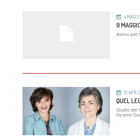
Servi
Unità
Metab
4
MAG
2
Banca
9 MAGGIO
Monit
Avviso per 
cardi
Malat
13
APR
QUEL LE
Studio del 
Forame Ova