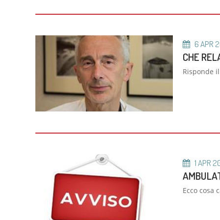
6
APR
2
CHE RELA
Risponde il
1
APR
2
AMBULATO
Ecco cosa 