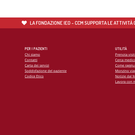
LA FONDAZIONE IEO - CCM SUPPORTA LE ATTIVITÀ C
PER I PAZIENTI
UTILITÀ
Chi siamo
Prenota visi
Contatti
Cerca medic
Carta dei servizi
Come raggiu
Soddisfazione del paziente
Monzino viag
Codice Etico
Notizie dal 
Lavora con n