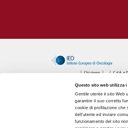
Chi siamo
C.d.A. e 
Ce
Questo sito web utilizza i
Diparti
Gentile utente il sito Web 
garantire il suo corretto fu
cookie di profilazione che s
dell’utente ed inviare comu
funzionamento del sito non 