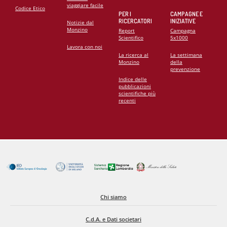
viaggiare facile
Codice Etico
PER I
CAMPAGNE E
RICERCATORI
INIZIATIVE
Notizie dal
Monzino
Report
Campagna
Scientifico
5x1000
Lavora con noi
La ricerca al
La settimana
Monzino
della
prevenzione
Indice delle
pubblicazioni
scientifiche più
recenti
Chi siamo
C.d.A. e Dati societari