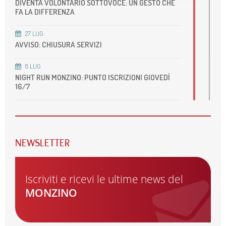
DIVENTA VOLONTARIO SOTTOVOCE: UN GESTO CHE
FA LA DIFFERENZA
27
LUG
AVVISO: CHIUSURA SERVIZI
8
LUG
NIGHT RUN MONZINO: PUNTO ISCRIZIONI GIOVEDÌ
16/7
22
GIU
ACCREDITAMENTO DELLA NOSTRA UOS DI RM
CARDIOVASCOLARE
NEWSLETTER
22
GIU
ONDATE DI CALORE, ALCUNI CONSIGLI PER
PRENDERSI CURA DEL CUORE
Iscriviti e ricevi le ultime news del
MONZINO
29
MAG
AVVISO: CHIUSURA SERVIZI
28
MAG