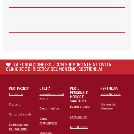
APERTE LE ISCRIZIONI PER I CORSI AUTUNNALI
DELLA MONZINO IMAGING ACADEMY
26
MAG
🌍 RIPARTE LA SECONDA FASE DEL PROGETTO DI
COOPERAZIONE SANITARIA IN ANGOLA
21
MAG
CARDIOMIOPATIE E GENETICA: L’INTERVENTO DEL
PROF. GIANFRANCO SINAGRA AL CONGRESSO
LA FONDAZIONE IEO - CCM SUPPORTA LE ATTIVITÀ
CARDIO MONZINO 2025
CLINICHE E DI RICERCA DEL MONZINO. SOSTIENILA!
PER I PAZIENTI
UTILITÀ
PER IL
PER I MEDIA
PERSONALE
Chi siamo
Prenota visite ed
Press Release
MEDICO E
esami
SANITARIO
Contatti
Notizie dal
Eventi e Corsi
Cerca medico
Monzino
Carta dei servizi
Corsi online
Come
raggiungerci
Soddisfazione
MECKI Score
del paziente
Monzino