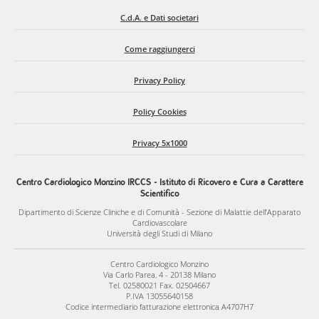
C.d.A. e Dati societari
Come raggiungerci
Privacy Policy
Policy Cookies
Privacy 5x1000
Centro Cardiologico Monzino IRCCS - Istituto di Ricovero e Cura a Carattere
Scientifico
Dipartimento di Scienze Cliniche e di Comunità - Sezione di Malattie dell’Apparato
Cardiovascolare
Università degli Studi di Milano
Centro Cardiologico Monzino
Via Carlo Parea, 4 - 20138 Milano
Tel. 02580021 Fax. 02504667
P.IVA 13055640158
Codice intermediario fatturazione elettronica A4707H7