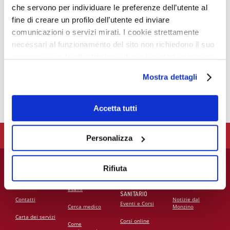
che servono per individuare le preferenze dell’utente al
fine di creare un profilo dell’utente ed inviare
comunicazioni o servizi mirati. I cookie strettamente
necessari al funzionamento del sito non richiedono il suo
consenso, per le altre tipologie di cookie potrà esprimere
e gestire i suoi consensi tramite il banner dedicato.
Mostra dettagli
Qualora non volesse esprimere preferenze può chiudere
il banner cliccando sul tasto x; in tal caso potranno
essere utilizzati solo i cookie strettamente necessari al
Accetta tutti
funzionamento del sito. Per “Maggiori Informazioni” la
LA FONDAZIONE IEO - CCM SUPPORTA LE ATTIVITÀ
invitiamo a prendere visione della nostra Cookies Policy
Personalizza
CLINICHE E DI RICERCA DEL MONZINO. SOSTIENILA!
Rifiuta
PER I PAZIENTI
UTILITÀ
PER IL
PER I MEDIA
PERSONALE
Chi siamo
Prenota visite ed
Press Release
MEDICO E
esami
SANITARIO
Contatti
Notizie dal
Eventi e Corsi
Cerca medico
Monzino
Carta dei servizi
Corsi online
Come