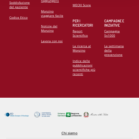
raggiungerci
Soddisfazione
MECKI Score
del paziente
Monzino
viaggiare facile
Codice Etico
PER I
CAMPAGNE E
RICERCATORI
INIZIATIVE
Notizie dal
Monzino
Report
Campagna
Scientifico
5x1000
Lavora con noi
La ricerca al
La settimana
Monzino
della
prevenzione
Indice delle
pubblicazioni
scientifiche più
recenti
Chi siamo