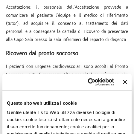
Accettazione: il personale dell’Accettazione provvede a
comunicare al paziente l’équipe e il medico di riferimento
(tutor), ad acquisire il consenso al trattamento dei dati
personali e a consegnare la cartella di ricovero da presentare
alla Capo Sala presso la sala infermieri del reparto di degenza.
Ricovero dal pronto soccorso
I pazienti con urgenze cardiovascolari sono accolti al Pronto
Soccorso - EAS (Emergenza Alta Specialità) da infermieri che
hanno svolto specifici corsi di formazione sulla rianimazione
cardiopolmonare (BLSD).
Questo sito web utilizza i cookie
A ciascun paziente, dopo una prima valutazione (
triage
) per
Gentile utente il sito Web utilizza diverse tipologie di
stabilire il livello di gravità, viene attribuito un codice colore
cookie: cookie tecnici strettamente necessari a garantire
(rosso, giallo, verde o bianco) che determina la priorità e
il suo corretto funzionamento; cookie analitici per lo
l’urgenza del caso.
svolgimento di analisi statistiche; e cookie di profilazione