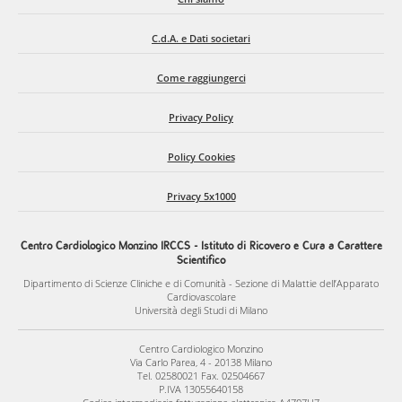
C.d.A. e Dati societari
Come raggiungerci
Privacy Policy
Policy Cookies
Privacy 5x1000
Centro Cardiologico Monzino IRCCS - Istituto di Ricovero e Cura a Carattere
Scientifico
Dipartimento di Scienze Cliniche e di Comunità - Sezione di Malattie dell’Apparato
Cardiovascolare
Università degli Studi di Milano
Centro Cardiologico Monzino
Via Carlo Parea, 4 - 20138 Milano
Tel. 02580021 Fax. 02504667
P.IVA 13055640158