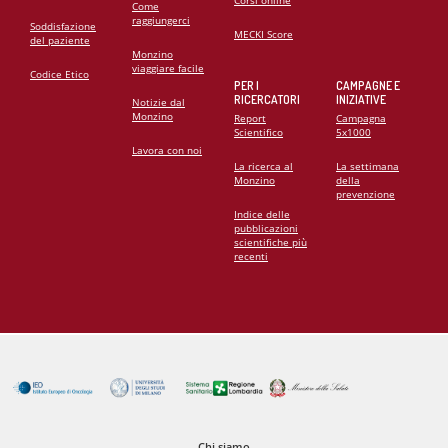
Corsi online
Come
raggiungerci
Soddisfazione
MECKI Score
del paziente
Monzino
viaggiare facile
Codice Etico
PER I
CAMPAGNE E
RICERCATORI
INIZIATIVE
Notizie dal
Monzino
Report
Campagna
Scientifico
5x1000
Lavora con noi
La ricerca al
La settimana
Monzino
della
prevenzione
Indice delle
pubblicazioni
scientifiche più
recenti
Chi siamo