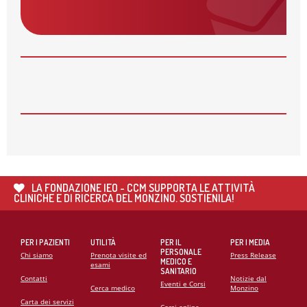
AVVISO: CHIUSURA SERVIZI
28
MAG
APERTE LE ISCRIZIONI PER I CORSI AUTUNNALI
DELLA MONZINO IMAGING ACADEMY
26
MAG
🌍 RIPARTE LA SECONDA FASE DEL PROGETTO DI
COOPERAZIONE SANITARIA IN ANGOLA
21
MAG
CARDIOMIOPATIE E GENETICA: L’INTERVENTO DEL
PROF. GIANFRANCO SINAGRA AL CONGRESSO
LA FONDAZIONE IEO - CCM SUPPORTA LE ATTIVITÀ
CARDIO MONZINO 2025
CLINICHE E DI RICERCA DEL MONZINO. SOSTIENILA!
PER I PAZIENTI
UTILITÀ
PER IL
PER I MEDIA
PERSONALE
Chi siamo
Prenota visite ed
Press Release
MEDICO E
esami
SANITARIO
Contatti
Notizie dal
Eventi e Corsi
Cerca medico
Monzino
Carta dei servizi