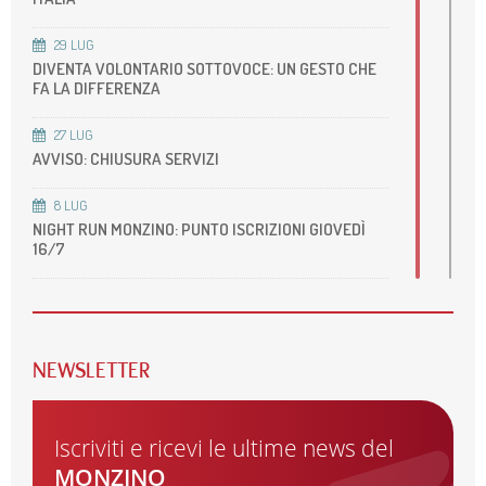
29
LUG
DIVENTA VOLONTARIO SOTTOVOCE: UN GESTO CHE
FA LA DIFFERENZA
27
LUG
AVVISO: CHIUSURA SERVIZI
8
LUG
NIGHT RUN MONZINO: PUNTO ISCRIZIONI GIOVEDÌ
16/7
22
GIU
ACCREDITAMENTO DELLA NOSTRA UOS DI RM
CARDIOVASCOLARE
NEWSLETTER
22
GIU
ONDATE DI CALORE, ALCUNI CONSIGLI PER
PRENDERSI CURA DEL CUORE
Iscriviti e ricevi le ultime news del
MONZINO
29
MAG