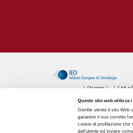
Chi siamo
C.d.A. e 
Ce
Questo sito web utilizza i
Diparti
Gentile utente il sito Web 
garantire il suo corretto fu
cookie di profilazione che s
dell’utente ed inviare comu