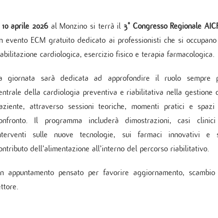
Cure Coronariche
erarsi al Monzino
ochirurgia mininvasiva ed Endoscopica
ologia
Indice delle pubblicazioni più rec
Cardiologia post intensiva
 in carico paziente cronico
no Vein Center
l
10 aprile 2026
al Monzino si terrà il
3° Congresso Regionale AIC
logia critica
Linee Guida
Pronto soccorso
logia interventistica
n evento ECM gratuito dedicato ai professionisti che si occupano
DEL PAZIENTE
rgia cardiovascolare
iabilitazione cardiologica, esercizio fisico e terapia farmacologica.
ologia peri-operatoria e Imaging
dei servizi
ovascolare
a giornata sarà dedicata ad approfondire il ruolo sempre 
sfazione del paziente
edere documentazione clinica
entrale della cardiologia preventiva e riabilitativa nella gestione 
cy
aziente, attraverso sessioni teoriche, momenti pratici e spazi
TICA E SERVIZI
onfronto. Il programma includerà dimostrazioni, casi clinic
ppler vascolare
nterventi sulle nuove tecnologie, sui farmaci innovativi e 
da sforzo e Holter
amma di Cardiogenetica
ontributo dell’alimentazione all’interno del percorso riabilitativo.
atorio clinico
n appuntamento pensato per favorire aggiornamento, scambio
mbulatorio cardiovascolare
ino Women
ttore.
no Sport
zio di Genetica