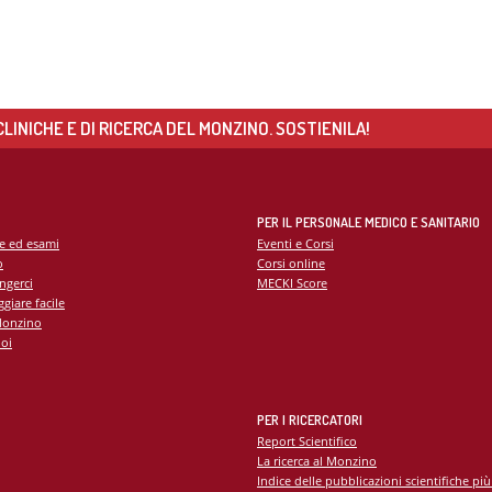
 di Diabetologia, Endocrinologia e Mal.
oliche
 dei tessuti cardiovascolari
oraggio multiparametrico
orespiratorio
LINICHE E DI RICERCA DEL MONZINO. SOSTIENILA!
tie Rare
PER IL PERSONALE MEDICO E SANITARIO
te ed esami
Eventi e Corsi
o
Corsi online
ngerci
MECKI Score
giare facile
Monzino
oi
PER I RICERCATORI
Report Scientifico
La ricerca al Monzino
Indice delle pubblicazioni scientifiche più