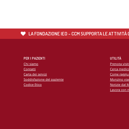
Unità
Metab
Banca
Monit
cardi
LA FONDAZIONE IEO - CCM SUPPORTA LE ATTIVITÀ C
Malat
PER I PAZIENTI
UTILITÀ
Chi siamo
Prenota visi
Contatti
Cerca medic
Carta dei servizi
Come raggiu
Soddisfazione del paziente
Monzino viag
Codice Etico
Notizie dal 
Lavora con n