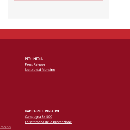
🌍 RIPARTE LA SECONDA FASE DEL
PROGETTO DI COOPERAZIONE
SANITARIA IN ANGOLA
21
MAG
CARDIOMIOPATIE E GENETICA:
L’INTERVENTO DEL PROF.
GIANFRANCO SINAGRA AL
CONGRESSO CARDIO MONZINO 2025
PER I MEDIA
Press Release
Notizie dal Monzino
CAMPAGNE E INIZIATIVE
Campagna 5x1000
La settimana della prevenzione
 recenti