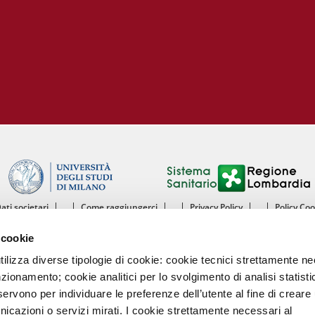
Dati societari
Come raggiungerci
Privacy Policy
Policy Co
ntro Cardiologico Monzino IRCCS - Istituto di Ricovero e Cura a Carattere Scientif
 cookie
mento di Scienze Cliniche e di Comunità - Sezione di Malattie dell’Apparato Cardiov
Università degli Studi di Milano
utilizza diverse tipologie di cookie: cookie tecnici strettamente n
nzionamento; cookie analitici per lo svolgimento di analisi statisti
Centro Cardiologico Monzino
ervono per individuare le preferenze dell’utente al fine di creare 
Via Carlo Parea, 4 - 20138 Milano
nicazioni o servizi mirati. I cookie strettamente necessari al
Tel. 02580021 Fax. 02504667