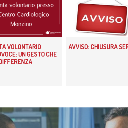
 di Diabetologia, Endocrinologia e Mal.
oliche
 dei tessuti cardiovascolari
oraggio multiparametrico
orespiratorio
tie Rare
TA VOLONTARIO
AVVISO: CHIUSURA SER
VOCE: UN GESTO CHE
 DIFFERENZA