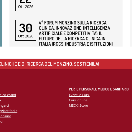
Ott
2026
30
4° FORUM MONZINO SULLA RICERCA
CLINICA: INNOVAZIONE, INTELLIGENZA
ARTIFICIALE E COMPETITIVITA’: IL
Ott
2026
FUTURO DELLA RICERCA CLINICA IN
ITALIA IRCCS, INDUSTRIA E ISTITUZIONI
PER UN NUOVO POSIZIONAMENTO INTERNAZIONALE
AULA MAGNA
LINICHE E DI RICERCA DEL MONZINO. SOSTIENILA!
PER IL PERSONALE MEDICO E SANITARIO
te ed esami
Eventi e Corsi
o
Corsi online
ngerci
MECKI Score
giare facile
Monzino
oi