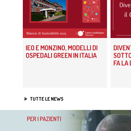
Unità
Metab
Banca
Monit
cardi
Malat
IEO E MONZINO, MODELLI DI
DIVEN
OSPEDALI GREEN IN ITALIA
SOTTO
FA LA
TUTTE LE NEWS
PER I PAZIENTI