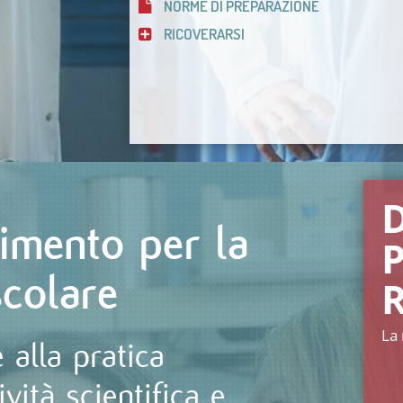
NORME DI PREPARAZIONE
RICOVERARSI
rimento per la
P
scolare
La 
 alla pratica
tività scientifica e