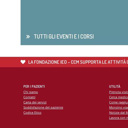
TUTTI GLI EVENTI E I CORSI
LA FONDAZIONE IEO - CCM SUPPORTA LE ATTIVITÀ C
PER I PAZIENTI
UTILITÀ
Chi siamo
Prenota visi
Contatti
Cerca medic
Carta dei servizi
Come raggiu
Soddisfazione del paziente
Monzino viag
Codice Etico
Notizie dal 
Lavora con n