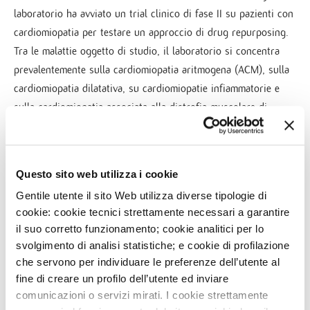
laboratorio ha avviato un trial clinico di fase II su pazienti con
cardiomiopatia per testare un approccio di drug repurposing.
Tra le malattie oggetto di studio, il laboratorio si concentra
prevalentemente sulla cardiomiopatia aritmogena (ACM), sulla
cardiomiopatia dilatativa, su cardiomiopatie infiammatorie e
sulla cardiomiopatia associata alla distrofia muscolare di
Duchenne.
Questo sito web utilizza i cookie
Gentile utente il sito Web utilizza diverse tipologie di
PROGETTI
cookie: cookie tecnici strettamente necessari a garantire
il suo corretto funzionamento; cookie analitici per lo
Progetto 1
svolgimento di analisi statistiche; e cookie di profilazione
MIGLIORI PUBBLICAZIONI NEGLI ULTIMI 3
che servono per individuare le preferenze dell’utente al
ANNI
La cardiomiopatia aritmogena (ACM) è una malattia genetica
fine di creare un profilo dell’utente ed inviare
del cuore che porta a gravi aritmie, scompenso e morte
comunicazioni o servizi mirati. I cookie strettamente