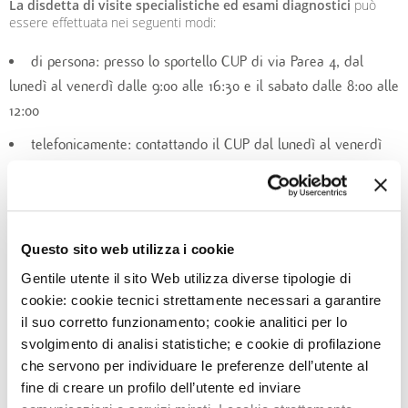
La disdetta di visite specialistiche ed esami diagnostici
può
essere effettuata nei seguenti modi:
di persona: presso lo sportello CUP di via Parea 4, dal
lunedì al venerdì dalle 9:00 alle 16:30 e il sabato dalle 8:00 alle
12:00
telefonicamente: contattando il CUP dal lunedì al venerdì
dalle 8:30 alle 16:00 e il sabato dalle 8:30 alle 12:00 ai seguenti
numeri: 02 58002391 per prestazioni in convenzione con il
Servizio Sanitario Nazionale (SSN) oppure 02 58002999 per
prestazioni in regime di solvenza (attività privata a
Questo sito web utilizza i cookie
pagamento)
Gentile utente il sito Web utilizza diverse tipologie di
cookie: cookie tecnici strettamente necessari a garantire
da questo sito tramite Area Personale o da app My
il suo corretto funzionamento; cookie analitici per lo
Monzino
svolgimento di analisi statistiche; e cookie di profilazione
solo
per prestazioni prenotate in convenzione
con il
che servono per individuare le preferenze dell’utente al
Servizio Sanitario Nazionale
, contattando in alternativa il
fine di creare un profilo dell’utente ed inviare