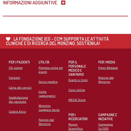
INFORMAZIONI AGGIUNTIVE
LA FONDAZIONE IEO - CCM SUPPORTA LE ATTIVITÀ
CLINICHE E DI RICERCA DEL MONZINO. SOSTIENILA!
PER I PAZIENTI
UTILITÀ
PER IL
PER I MEDIA
PERSONALE
Chi siamo
Prenota visite ed
Press Release
MEDICO E
esami
SANITARIO
Contatti
Notizie dal
Eventi e Corsi
Cerca medico
Monzino
Carta dei servizi
Corsi online
Come
raggiungerci
Soddisfazione
MECKI Score
del paziente
Monzino
viaggiare facile
Codice Etico
PER I
CAMPAGNE E
RICERCATORI
INIZIATIVE
Notizie dal
Monzino
Report
Campagna
Scientifico
5x1000