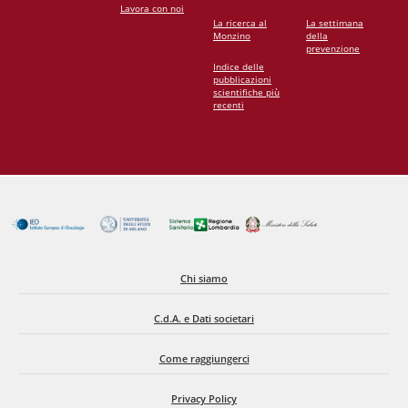
Lavora con noi
La ricerca al
La settimana
Monzino
della
prevenzione
Indice delle
pubblicazioni
scientifiche più
recenti
Chi siamo
C.d.A. e Dati societari
Come raggiungerci
Privacy Policy