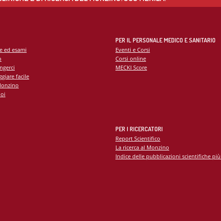
PER IL PERSONALE MEDICO E SANITARIO
te ed esami
Eventi e Corsi
o
Corsi online
ngerci
MECKI Score
giare facile
Monzino
oi
PER I RICERCATORI
Report Scientifico
La ricerca al Monzino
Indice delle pubblicazioni scientifiche più