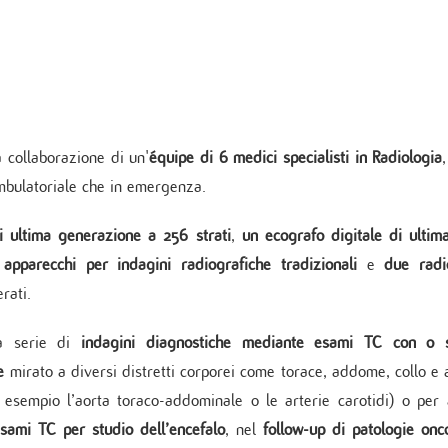
Unità Operativa di Cure Coronari
ochirurgia mininvasiva ed Endoscopica
ologia
Indice delle pubblicazioni più rec
onzino
Cardiologia post intensiva
no Vein Center
logia critica
Linee Guida
aziente cronico
Pronto soccorso
logia interventistica
rgia cardiovascolare
ologia peri-operatoria e Imaging
ovascolare
 collaborazione di un'
équipe di 6 medici specialisti in Radiologia
mbulatoriale che in emergenza.
 ultima generazione a 256 strati
,
un
ecografo digitale di ulti
TICA E SERVIZI
apparecchi per indagini radiografiche tradizionali
e
due radi
ppler vascolare
rati.
da sforzo e Holter
amma di Cardiogenetica
na serie di
indagini diagnostiche mediante esami TC con o 
atorio clinico
e
mbulatorio cardiovascolare
mirato a diversi distretti corporei come torace, addome, collo e a
ino Women
d esempio l’aorta toraco-addominale o le arterie carotidi) o per a
no Sport
sami TC per studio dell’encefalo
, nel
follow-up di patologie onc