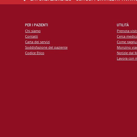
PER I PAZIENTI
UTILITÀ
Chi siamo
Prenota visi
Contatti
Cerca medic
Carta dei servizi
Come raggiu
Soddisfazione del paziente
Monzino viag
Codice Etico
Notizie dal 
Lavora con n