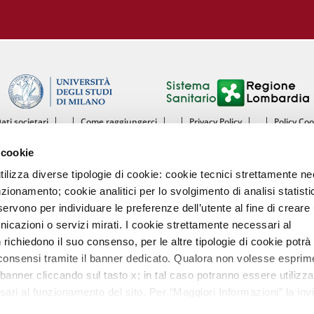
Dati societari
Come raggiungerci
Privacy Policy
Policy Co
ntro Cardiologico Monzino IRCCS - Istituto di Ricovero e Cura a Carattere Scientif
 cookie
mento di Scienze Cliniche e di Comunità - Sezione di Malattie dell’Apparato Cardiov
Università degli Studi di Milano
utilizza diverse tipologie di cookie: cookie tecnici strettamente n
nzionamento; cookie analitici per lo svolgimento di analisi statisti
Centro Cardiologico Monzino
ervono per individuare le preferenze dell’utente al fine di creare 
Via Carlo Parea, 4 - 20138 Milano
nicazioni o servizi mirati. I cookie strettamente necessari al
Tel. 02580021 Fax. 02504667
P.IVA 13055640158
richiedono il suo consenso, per le altre tipologie di cookie potrà
Codice intermediario fatturazione elettronica A4707H7
 consensi tramite il banner dedicato. Qualora non volesse esprim
banner cliccando sul tasto x; in tal caso potranno essere utilizzat
ari al funzionamento del sito. Per “Maggiori Informazioni” la inv
tra Cookies Policy