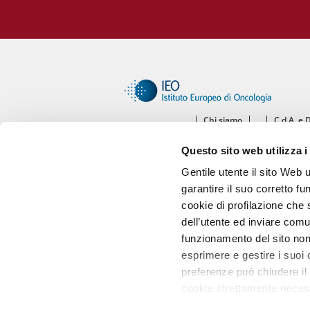
Chi siamo
C.d.A. e 
Ce
Questo sito web utilizza i
Diparti
Gentile utente il sito Web 
garantire il suo corretto fu
cookie di profilazione che s
dell’utente ed inviare comu
funzionamento del sito non 
esprimere e gestire i suoi
preferenze può chiudere il 
cookie strettamente necess
prendere visione della nos