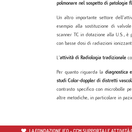
Servi
polmonare nel sospetto di patologie fl
Unità
Metab
Un altro importante settore dell’att
Banca
esempio alla sostituzione di valvol
Monit
cardi
scanner TC in dotazione alla U.S., è p
Malat
con basse dosi di radiazioni ionizzant
L’
attività di Radiologia tradizionale
c
Per quanto riguarda la
diagnostica e
studi Color-doppler
di distretti vascol
contrasto specifico con microbolle pe
altre metodiche, in particolare in paz
LA FONDAZIONE IEO - CCM SUPPORTA LE ATTIVITÀ C