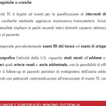
zio di Genetica
ogistiche o croniche
.
 di Diabetologia, Endocrinologia e Mal.
oliche
ività TC è legato ad esami per la pianificazione di
interventi d
 dei tessuti cardiovascolari
e cardiache mediante approccio mininvasivo transcatetere. Grazi
oraggio multiparametrico
orespiratorio
ossibile studiare in pochi secondi interi distretti corporei ottim
tie Rare
i al paziente.
omprende prevalentemente
esami RX del torace
ed
esami di ortop
cografica
l’attività della U.S. riguarda
studi mirati
all’
addome
e 
ari
quali
arterie
renali
e
aorta addominale,
con la possibilità di e
r il follow-up di pazienti portatori di endoprotesi dell’aorta ad
ienti con potenziali controindicazioni all’esecuzione di esami TC c
LINICHE E DI RICERCA DEL MONZINO. SOSTIENILA!