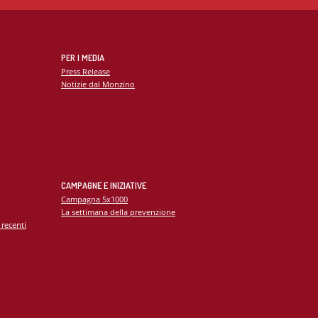
PER I MEDIA
Press Release
Notizie dal Monzino
CAMPAGNE E INIZIATIVE
Campagna 5x1000
La settimana della prevenzione
 recenti