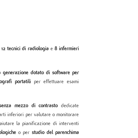
Sicurezza ISO 45001:2018
che
peri-operatoria
enti
Piano di uguaglianza di genere
Ecocardiografia
Radiologia
Risonanza magnetica
Radiologia Body
TC Cardiovascolare
,
12 tecnici di radiologia
e
8 infermieri
Cardiologia dello Sport
ma generazione dotato di software per
ografi portatili
per effettuare esami
senza mezzo di contrasto
dedicate
rti inferiori per valutare o monitorare
iutare la pianificazione di interventi
ologiche
o per
studio del parenchima