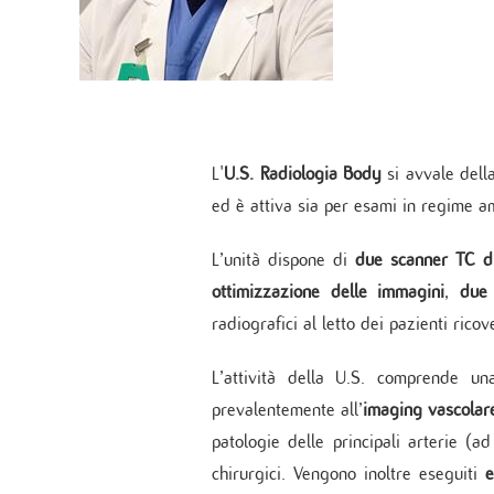
(eResult)
Cardiochirurgia
Cardi
Biologia Molecolare della Trombosi nelle
Aritm
Ricoverarsi al M
Cardiochirurgia post-intensiva
Malattie Cardiovascolari
Monzi
Cardio
Presa in carico p
Telemedicina cardiovascolare
Genetica Cardiovascolare
Cardio
Cardiochirurgia Traslazionale
Cardiomiopatie Ereditarie
Chiru
Ingegneria Tissutale
Cardi
Biotecnologie Applicate nell’Infiammazione
cardi
L'
U.S. Radiologia Body
si avvale della
Cardiovascolare
ed è attiva sia per esami in regime a
Asse Neuro-cardiovascolare
Invecchiamento Cardiovascolare
L’unità dispone di
due scanner TC di
DIP. ANESTESIA E TERAPIA INTENSIVA
DIAGNOS
ottimizzazione delle immagini
,
due 
Il Dipartimento
Ecodo
Anestesia e Terapia Intensiva
radiografici al letto dei pazienti ricove
Test 
Coordinamento attività anestesiologiche
Progr
L’attività della U.S. comprende u
Unità Operativa Semplice di Terapia Intensiva
Labor
prevalentemente all’
imaging vascolar
Polia
Monz
patologie delle principali arterie (a
Monzi
chirurgici. Vengono inoltre eseguiti
e