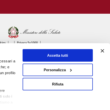
okies
Privacy 5x1000
ico
Accetta tutti
ascolare
ecessari a
che; e
Personalizza
un profilo
Rifiuta
ere
i solo i
itiamo a