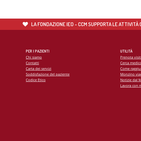
LA FONDAZIONE IEO - CCM SUPPORTA LE ATTIVITÀ C
PER I PAZIENTI
UTILITÀ
Chi siamo
Prenota visi
Contatti
Cerca medic
Carta dei servizi
Come raggiu
Soddisfazione del paziente
Monzino viag
Codice Etico
Notizie dal 
Lavora con n