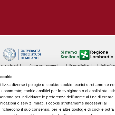
Dati societari
Come raggiungerci
Privacy Policy
Policy Co
ntro Cardiologico Monzino IRCCS - Istituto di Ricovero e Cura a Carattere Scientif
 cookie
mento di Scienze Cliniche e di Comunità - Sezione di Malattie dell’Apparato Cardiov
Università degli Studi di Milano
utilizza diverse tipologie di cookie: cookie tecnici strettamente n
nzionamento; cookie analitici per lo svolgimento di analisi statisti
Centro Cardiologico Monzino
ervono per individuare le preferenze dell’utente al fine di creare 
Via Carlo Parea, 4 - 20138 Milano
nicazioni o servizi mirati. I cookie strettamente necessari al
Tel. 02580021 Fax. 02504667
P.IVA 13055640158
richiedono il suo consenso, per le altre tipologie di cookie potrà
Codice intermediario fatturazione elettronica A4707H7