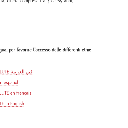
ulta, di età compresa tra 40 e 65 anni,
ua, per favorire l'accesso delle differenti etnie
مشاهدة الفيديو على ProSALUTE في العربية
en españo
l
LUTE en français
E in English