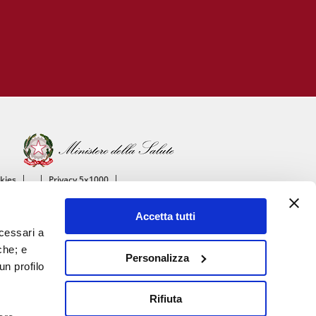
okies
Privacy 5x1000
ico
Accetta tutti
ascolare
ecessari a
che; e
Personalizza
un profilo
Rifiuta