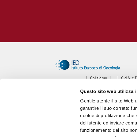
Chi siamo
C.d.A. e 
Ce
Questo sito web utilizza i
Diparti
Gentile utente il sito Web 
garantire il suo corretto fu
cookie di profilazione che s
dell’utente ed inviare comu
funzionamento del sito non 