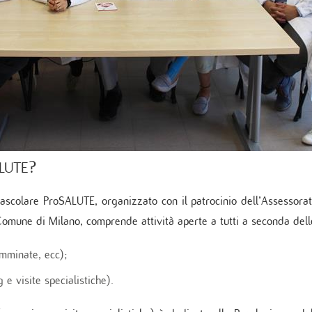
 di Diabetologia, Endocrinologia e Mal.
oliche
 dei tessuti cardiovascolari
oraggio multiparametrico
orespiratorio
tie Rare
ALUTE?
colare ProSALUTE, organizzato con il patrocinio dell’Assessorato 
Comune di Milano, comprende attività aperte a tutti a seconda dell
camminate, ecc);
e visite specialistiche).