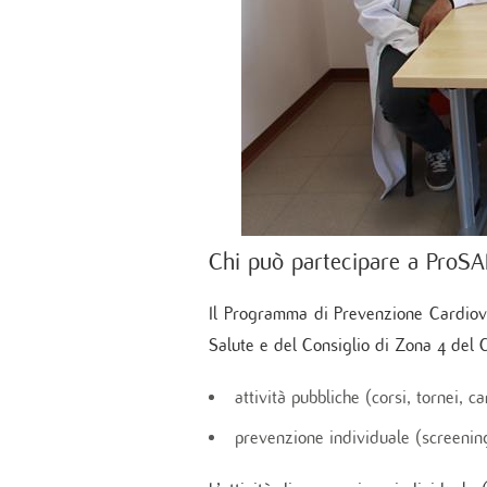
Unità
Metab
Banca
Monit
cardi
Malat
Chi può partecipare a ProS
Il Programma di Prevenzione Cardiovas
Salute e del Consiglio di Zona 4 del 
attività pubbliche (corsi, tornei, 
prevenzione individuale (screening 