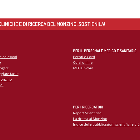
LINICHE E DI RICERCA DEL MONZINO. SOSTIENILA!
PER IL PERSONALE MEDICO E SANITARIO
te ed esami
Eventi e Corsi
o
Corsi online
ngerci
MECKI Score
giare facile
Monzino
oi
PER I RICERCATORI
Report Scientifico
La ricerca al Monzino
Indice delle pubblicazioni scientifiche più