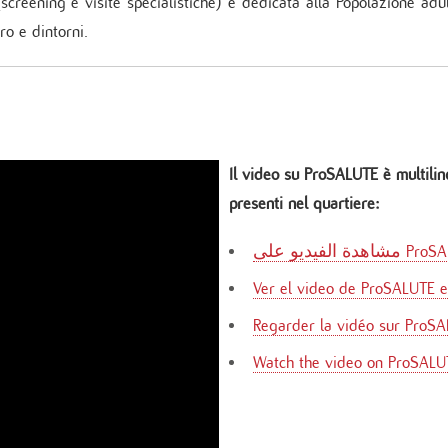
(screening e visite specialistiche) è dedicata alla Popolazione ad
ro e dintorni.
Il video su ProSALUTE è multiling
presenti nel quartiere:
Ver el video de ProSALUTE 
Regarder la vidéo sur ProSA
Watch the video on ProSALUT