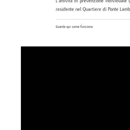
L’attività di prevenzione individuale 
residente nel Quartiere di Ponte Lamb
Guarda qui come funziona