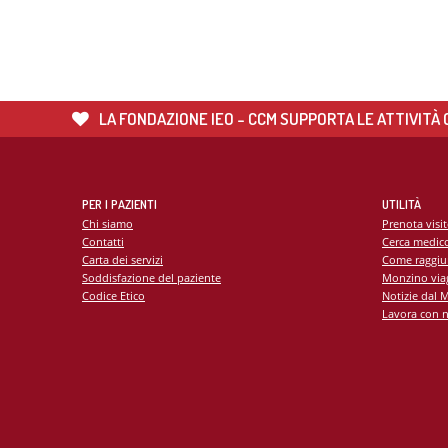
LA FONDAZIONE IEO - CCM SUPPORTA LE ATTIVITÀ C
PER I PAZIENTI
UTILITÀ
Chi siamo
Prenota visi
Contatti
Cerca medic
Carta dei servizi
Come raggiu
Soddisfazione del paziente
Monzino viag
Codice Etico
Notizie dal 
Lavora con n