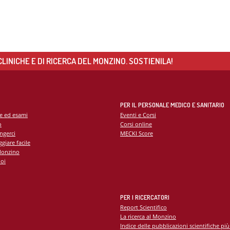
LINICHE E DI RICERCA DEL MONZINO. SOSTIENILA!
PER IL PERSONALE MEDICO E SANITARIO
te ed esami
Eventi e Corsi
o
Corsi online
ngerci
MECKI Score
giare facile
Monzino
oi
PER I RICERCATORI
Report Scientifico
La ricerca al Monzino
Indice delle pubblicazioni scientifiche più