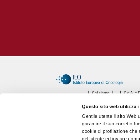
Chi siamo
C.d.A. e 
Ce
Questo sito web utilizza i
Diparti
Gentile utente il sito Web 
garantire il suo corretto fu
cookie di profilazione che s
dell’utente ed inviare comu