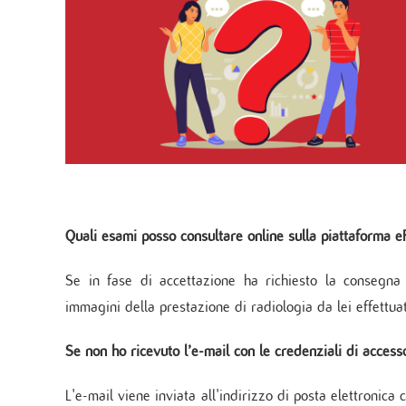
(eResult)
Cardiochirurgia
Cardi
Biologia Molecolare della Trombosi nelle
Aritm
Ricoverarsi al M
Cardiochirurgia post-intensiva
Malattie Cardiovascolari
Monzi
Cardio
Presa in carico p
Telemedicina cardiovascolare
Genetica Cardiovascolare
Cardio
Cardiochirurgia Traslazionale
Cardiomiopatie Ereditarie
Chiru
Ingegneria Tissutale
Cardi
Biotecnologie Applicate nell’Infiammazione
cardi
Cardiovascolare
Asse Neuro-cardiovascolare
Invecchiamento Cardiovascolare
DIP. ANESTESIA E TERAPIA INTENSIVA
DIAGNOS
Quali esami posso consultare online sulla piattaforma e
Il Dipartimento
Ecodo
Anestesia e Terapia Intensiva
Test 
Se in fase di accettazione ha richiesto la consegna o
Coordinamento attività anestesiologiche
Progr
immagini della prestazione di radiologia da lei effettu
Unità Operativa Semplice di Terapia Intensiva
Labor
Polia
Se non ho ricevuto l’e-mail con le credenziali di access
Monz
Monzi
L'e-mail viene inviata all'indirizzo di posta elettronica