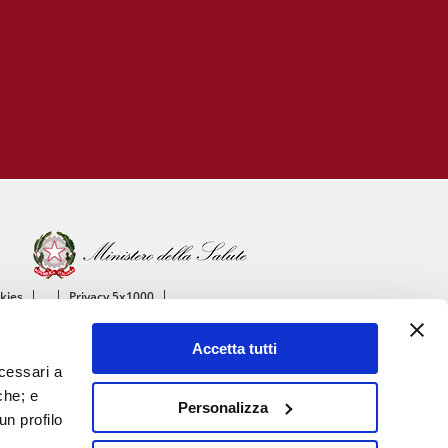
okies
Privacy 5x1000
ico
Accetta tutti
ascolare
ecessari a
che; e
Personalizza
un profilo