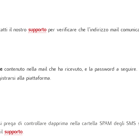
zio di Genetica
 di Diabetologia, Endocrinologia e Mal.
oliche
 dei tessuti cardiovascolari
atti il nostro
oraggio multiparametrico
supporto
per verificare che l'indirizzo mail comunic
orespiratorio
tie Rare
te
contenuto nella mail che ha ricevuto, e la password a seguire.
strarsi alla piattaforma.
si prega di controllare dapprima nella cartella SPAM degli SMS 
 il
supporto
.