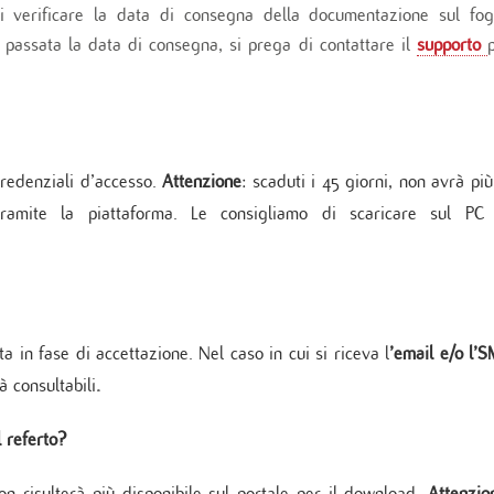
 verificare la data di consegna della documentazione sul fog
 passata la data di consegna, si prega di contattare il
supporto
credenziali d’accesso.
Attenzione
: scaduti i 45 giorni, non avrà più
tramite la piattaforma. Le consigliamo di scaricare sul PC
a in fase di accettazione. Nel caso in cui si riceva l
’email e/o l’
à consultabili
.
 referto?
non risulterà più disponibile sul portale per il download.
Attenzio