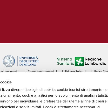
Dati societari
Come raggiungerci
Privacy Policy
Policy Co
ntro Cardiologico Monzino IRCCS - Istituto di Ricovero e Cura a Carattere Scientif
 cookie
mento di Scienze Cliniche e di Comunità - Sezione di Malattie dell’Apparato Cardiov
Università degli Studi di Milano
utilizza diverse tipologie di cookie: cookie tecnici strettamente n
nzionamento; cookie analitici per lo svolgimento di analisi statisti
Centro Cardiologico Monzino
ervono per individuare le preferenze dell’utente al fine di creare 
Via Carlo Parea, 4 - 20138 Milano
nicazioni o servizi mirati. I cookie strettamente necessari al
Tel. 02580021 Fax. 02504667