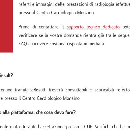
Unità Operativa di Cure Coronari
referti e immagini delle prestazioni di radiologia effettu
ochirurgia mininvasiva ed Endoscopica
ologia
Indice delle pubblicazioni più rec
onzino
Cardiologia post intensiva
presso il Centro Cardiologico Monzino.
no Vein Center
logia critica
Linee Guida
aziente cronico
Pronto soccorso
logia interventistica
Prima di contattare il
supporto tecnico dedicato
pote
rgia cardiovascolare
verificare se la vostra domanda rientra già tra le segue
ologia peri-operatoria e Imaging
ovascolare
FAQ e ricevere così una risposta immediata.
TICA E SERVIZI
Result?
ppler vascolare
da sforzo e Holter
nline tramite eResult, troverà consultabili e scaricabili refert
amma di Cardiogenetica
ata presso il Centro Cardiologico Monzino.
atorio clinico
mbulatorio cardiovascolare
o alla piattaforma, che cosa devo fare?
ino Women
no Sport
 confermato durante l’accettazione presso il CUP. Verifichi che l’e-m