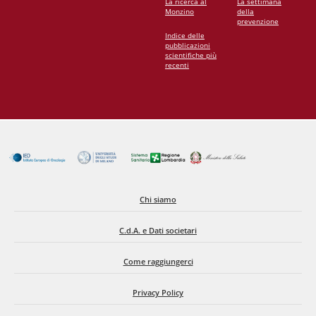
La ricerca al
La settimana
Monzino
della
prevenzione
Indice delle
pubblicazioni
scientifiche più
recenti
Chi siamo
C.d.A. e Dati societari
Come raggiungerci
Privacy Policy