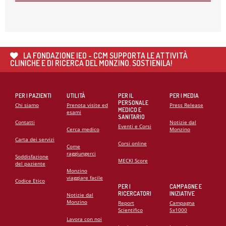
COOPERAZIONE SANITARIA IN ANGOLA
21
MAG
CARDIOMIOPATIE E GENETICA: L’INTERVENTO DEL
PROF. GIANFRANCO SINAGRA AL CONGRESSO
LA FONDAZIONE IEO - CCM SUPPORTA LE ATTIVITÀ
CARDIO MONZINO 2025
CLINICHE E DI RICERCA DEL MONZINO. SOSTIENILA!
PER I PAZIENTI
UTILITÀ
PER IL
PER I MEDIA
PERSONALE
Chi siamo
Prenota visite ed
Press Release
MEDICO E
esami
SANITARIO
Contatti
Notizie dal
Eventi e Corsi
Cerca medico
Monzino
Carta dei servizi
Corsi online
Come
raggiungerci
Soddisfazione
MECKI Score
del paziente
Monzino
viaggiare facile
Codice Etico
PER I
CAMPAGNE E
RICERCATORI
INIZIATIVE
Notizie dal
Monzino
Report
Campagna
Scientifico
5x1000
Lavora con noi