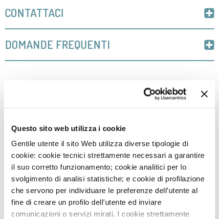
CONTATTACI
DOMANDE FREQUENTI
NEWS
3
AGO
Questo sito web utilizza i cookie
IEO E MONZINO, MODELLI DI OSPEDALI GREEN IN
ITALIA
Gentile utente il sito Web utilizza diverse tipologie di
cookie: cookie tecnici strettamente necessari a garantire
29
LUG
il suo corretto funzionamento; cookie analitici per lo
DIVENTA VOLONTARIO SOTTOVOCE: UN GESTO CHE
FA LA DIFFERENZA
svolgimento di analisi statistiche; e cookie di profilazione
che servono per individuare le preferenze dell’utente al
27
LUG
fine di creare un profilo dell’utente ed inviare
AVVISO: CHIUSURA SERVIZI
comunicazioni o servizi mirati. I cookie strettamente