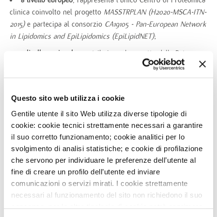
clinica coinvolto nel progetto
MASSTRPLAN (H2020-MSCA-ITN-
2015)
e partecipa al consorzio
CA19105 - Pan-European Network
in Lipidomics and EpiLipidomics (EpiLipidNET)
;
a livello nazionale
, contribuisce al progetto della Rete
Cardiologica Italiana volto all’applicazione della spettrometria
di massa per la validazione di nuovi marcatori di patologie
cardiovascolari.
Questo sito web utilizza i cookie
Gentile utente il sito Web utilizza diverse tipologie di
cookie: cookie tecnici strettamente necessari a garantire
il suo corretto funzionamento; cookie analitici per lo
svolgimento di analisi statistiche; e cookie di profilazione
che servono per individuare le preferenze dell’utente al
fine di creare un profilo dell’utente ed inviare
comunicazioni o servizi mirati. I cookie strettamente
necessari al funzionamento del sito non richiedono il suo
consenso, per le altre tipologie di cookie potrà esprimere