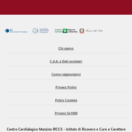
ancora stati completamente chiariti. È noto, inoltre, che
modificazioni del corredo proteico delle lipoproteine possano
comprometterne la funzionalità e contribuire allo sviluppo
della patologia cardiovascolare. La conoscenza delle
componenti proteiche e del loro ruolo fisiologico rimane, ad
oggi, parziale.
Chi siamo
Negli ultimi anni, l’applicazione delle tecniche “omiche” — in
C.d.A. e Dati societari
particolare la
proteomica
— ha ampliato in modo significativo
queste conoscenze, consentendo l’identificazione di proteine
Come raggiungerci
finora non associate alle LDL. Tra queste, il nostro gruppo ha
Privacy Policy
individuato per la prima volta una proteina fino ad ora non
descritta come costituente della struttura delle lipoproteine
Policy Cookies
umane, il cui ruolo biologico resta tuttora sconosciuto.
Privacy 5x1000
L’obiettivo del presente studio è analizzare la funzione di
questa nuova proteina nell’eziopatogenesi del processo
Centro Cardiologico Monzino IRCCS - Istituto di Ricovero e Cura a Carattere