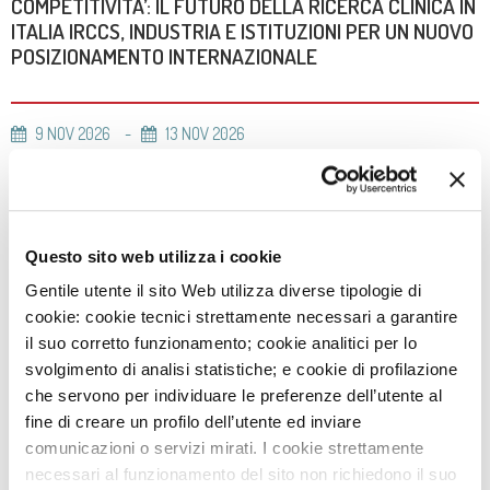
COMPETITIVITA’: IL FUTURO DELLA RICERCA CLINICA IN
ITALIA IRCCS, INDUSTRIA E ISTITUZIONI PER UN NUOVO
POSIZIONAMENTO INTERNAZIONALE
9
NOV
2026
13
NOV
2026
CARDIOPULMONARY EXERCISE TEST
Questo sito web utilizza i cookie
9
NOV
2026
13
NOV
2026
CORSO DI RISONANZA MAGNETICA CARDIACA
Gentile utente il sito Web utilizza diverse tipologie di
cookie: cookie tecnici strettamente necessari a garantire
il suo corretto funzionamento; cookie analitici per lo
svolgimento di analisi statistiche; e cookie di profilazione
23
NOV
2026
27
NOV
2026
che servono per individuare le preferenze dell’utente al
IL TEST DA SFORZO CARDIOPOLMONARE
fine di creare un profilo dell’utente ed inviare
comunicazioni o servizi mirati. I cookie strettamente
necessari al funzionamento del sito non richiedono il suo