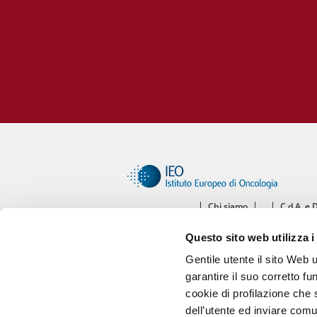
Unità
Metab
Banca
Monit
cardi
Malat
Chi siamo
C.d.A. e 
Ce
Questo sito web utilizza i
Diparti
Gentile utente il sito Web 
garantire il suo corretto fu
cookie di profilazione che s
dell’utente ed inviare comu