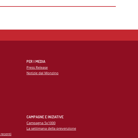
Sicurezza ISO 45001:2018
Ecocardiografia
enti
Piano di uguaglianza di genere
Radiologia
RM cardiovascolare
Radiologia Body
TC Cardiovascolare
Cardiologia dello Sport
PER I MEDIA
Press Release
Notizie dal Monzino
CAMPAGNE E INIZIATIVE
Campagna 5x1000
La settimana della prevenzione
 recenti