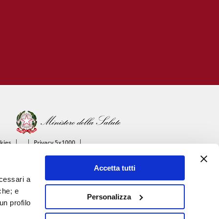
okies
Privacy 5x1000
ico
Accetta tutti
ascolare
ecessari a
che; e
Personalizza
un profilo