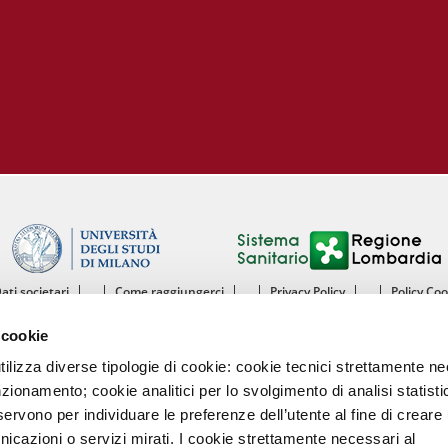
 di Diabetologia, Endocrinologia e Mal.
oliche
 dei tessuti cardiovascolari
oraggio multiparametrico
orespiratorio
tie Rare
Dati societari
Come raggiungerci
Privacy Policy
Policy Co
ntro Cardiologico Monzino IRCCS - Istituto di Ricovero e Cura a Carattere Scientif
 cookie
mento di Scienze Cliniche e di Comunità - Sezione di Malattie dell’Apparato Cardiov
Università degli Studi di Milano
utilizza diverse tipologie di cookie: cookie tecnici strettamente n
nzionamento; cookie analitici per lo svolgimento di analisi statisti
Centro Cardiologico Monzino
ervono per individuare le preferenze dell’utente al fine di creare 
Via Carlo Parea, 4 - 20138 Milano
nicazioni o servizi mirati. I cookie strettamente necessari al
Tel. 02580021 Fax. 02504667