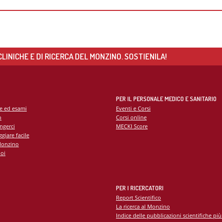
Cure Coronariche
erarsi al Monzino
ochirurgia mininvasiva ed Endoscopica
ologia
Indice delle pubblicazioni più rec
Cardiologia post intensiva
 in carico paziente cronico
no Vein Center
logia critica
Linee Guida
Pronto soccorso
logia interventistica
DEL PAZIENTE
rgia cardiovascolare
LINICHE E DI RICERCA DEL MONZINO. SOSTIENILA!
ologia peri-operatoria e Imaging
dei servizi
ovascolare
sfazione del paziente
edere documentazione clinica
PER IL PERSONALE MEDICO E SANITARIO
cy
te ed esami
Eventi e Corsi
TICA E SERVIZI
o
Corsi online
ppler vascolare
ngerci
MECKI Score
giare facile
da sforzo e Holter
Monzino
amma di Cardiogenetica
oi
atorio clinico
mbulatorio cardiovascolare
PER I RICERCATORI
ino Women
Report Scientifico
no Sport
La ricerca al Monzino
zio di Genetica
Indice delle pubblicazioni scientifiche più