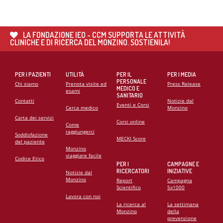
LA FONDAZIONE IEO - CCM SUPPORTA LE ATTIVITÀ
CLINICHE E DI RICERCA DEL MONZINO. SOSTIENILA!
PER I PAZIENTI
UTILITÀ
PER IL
PER I MEDIA
PERSONALE
Chi siamo
Prenota visite ed
Press Release
MEDICO E
esami
SANITARIO
Contatti
Notizie dal
Eventi e Corsi
Cerca medico
Monzino
Carta dei servizi
Corsi online
Come
raggiungerci
Soddisfazione
MECKI Score
del paziente
Monzino
viaggiare facile
Codice Etico
PER I
CAMPAGNE E
RICERCATORI
INIZIATIVE
Notizie dal
Monzino
Report
Campagna
Scientifico
5x1000
Lavora con noi
La ricerca al
La settimana
Monzino
della
prevenzione