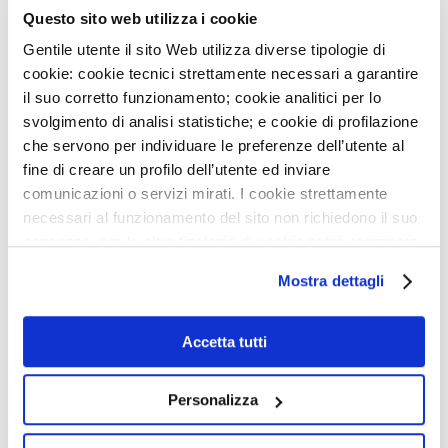
Monzino Milano Centro
Questo sito web utilizza i cookie
Gentile utente il sito Web utilizza diverse tipologie di
cookie: cookie tecnici strettamente necessari a garantire
Via San Barnaba 30
il suo corretto funzionamento; cookie analitici per lo
20122 Milano
svolgimento di analisi statistiche; e cookie di profilazione
che servono per individuare le preferenze dell’utente al
Tel:
+39 02580021
fine di creare un profilo dell’utente ed inviare
comunicazioni o servizi mirati. I cookie strettamente
Fax:
+39 02504667
necessari al funzionamento del sito non richiedono il suo
consenso, per le altre tipologie di cookie potrà esprimere
e gestire i suoi consensi tramite il banner dedicato.
Mostra dettagli
Qualora non volesse esprimere preferenze può chiudere
il banner cliccando sul tasto x; in tal caso potranno
essere utilizzati solo i cookie strettamente necessari al
Accetta tutti
funzionamento del sito. Per “Maggiori Informazioni” la
invitiamo a prendere visione della nostra Cookies Policy
Personalizza