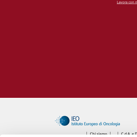
Lavora con n
Unità
Metab
Banca
Monit
cardi
Malat
Chi siamo
C.d.A. e 