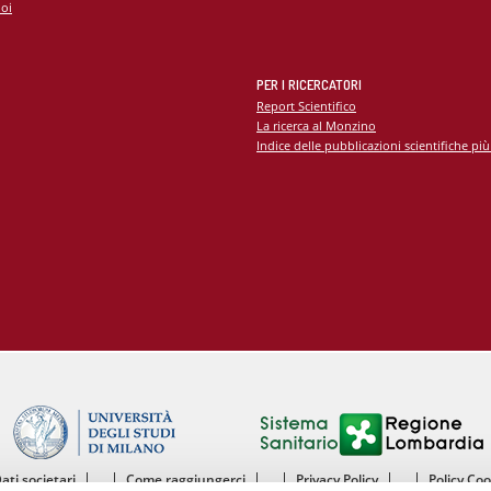
oi
 di Diabetologia, Endocrinologia e Mal.
oliche
 dei tessuti cardiovascolari
PER I RICERCATORI
oraggio multiparametrico
orespiratorio
Report Scientifico
La ricerca al Monzino
tie Rare
Indice delle pubblicazioni scientifiche più
Dati societari
Come raggiungerci
Privacy Policy
Policy Co