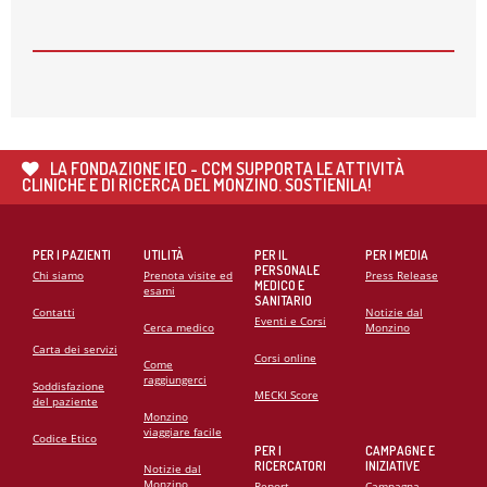
26
MAG
🌍 RIPARTE LA SECONDA FASE DEL PROGETTO DI
COOPERAZIONE SANITARIA IN ANGOLA
21
MAG
CARDIOMIOPATIE E GENETICA: L’INTERVENTO DEL
PROF. GIANFRANCO SINAGRA AL CONGRESSO
LA FONDAZIONE IEO - CCM SUPPORTA LE ATTIVITÀ
CARDIO MONZINO 2025
CLINICHE E DI RICERCA DEL MONZINO. SOSTIENILA!
PER I PAZIENTI
UTILITÀ
PER IL
PER I MEDIA
PERSONALE
Chi siamo
Prenota visite ed
Press Release
MEDICO E
esami
SANITARIO
Contatti
Notizie dal
Eventi e Corsi
Cerca medico
Monzino
Carta dei servizi
Corsi online
Come
raggiungerci
Soddisfazione
MECKI Score
del paziente
Monzino
viaggiare facile
Codice Etico
PER I
CAMPAGNE E
RICERCATORI
INIZIATIVE
Notizie dal
Monzino
Report
Campagna