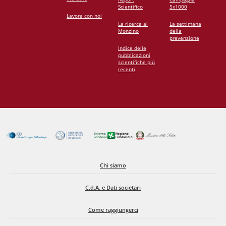
Scientifico
5x1000
Lavora con noi
La ricerca al
La settimana
Monzino
della
prevenzione
Indice delle
pubblicazioni
scientifiche più
recenti
Chi siamo
C.d.A. e Dati societari
Come raggiungerci