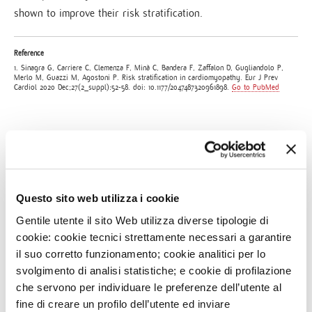
shown to improve their risk stratification.
Reference
1. Sinagra G, Carriere C, Clemenza F, Minà C, Bandera F, Zaffalon D, Gugliandolo P,
Merlo M, Guazzi M, Agostoni P. Risk stratification in cardiomyopathy. Eur J Prev
Cardiol 2020 Dec;27(2_suppl):52-58. doi: 10.1177/2047487320961898.
Go to PubMed
NEWS
Questo sito web utilizza i cookie
3
AGO
IEO E MONZINO, MODELLI DI OSPEDALI GREEN IN
Gentile utente il sito Web utilizza diverse tipologie di
ITALIA
cookie: cookie tecnici strettamente necessari a garantire
il suo corretto funzionamento; cookie analitici per lo
29
LUG
svolgimento di analisi statistiche; e cookie di profilazione
DIVENTA VOLONTARIO SOTTOVOCE: UN GESTO CHE
FA LA DIFFERENZA
che servono per individuare le preferenze dell’utente al
fine di creare un profilo dell’utente ed inviare