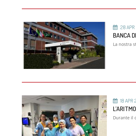
28
APR
BANCA D
La nostra s
18
APR
L’ARITM
Durante il 