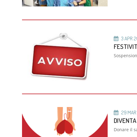
3
APR
2
FESTIVIT
Sospensione
29
MAR
DIVENTA
Donare il s