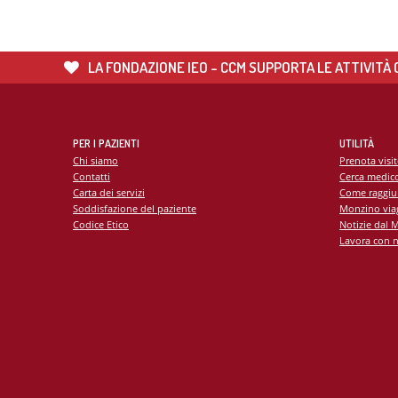
LA FONDAZIONE IEO - CCM SUPPORTA LE ATTIVITÀ C
PER I PAZIENTI
UTILITÀ
Chi siamo
Prenota visi
Contatti
Cerca medic
Carta dei servizi
Come raggiu
Soddisfazione del paziente
Monzino viag
Codice Etico
Notizie dal 
Lavora con n