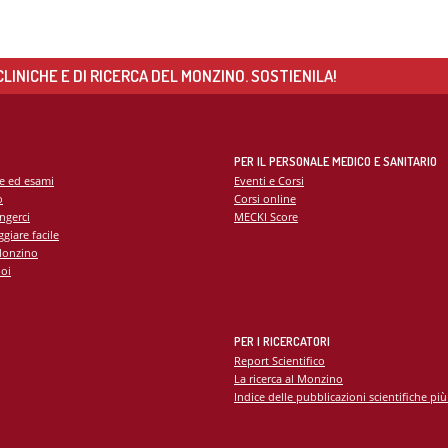
LINICHE E DI RICERCA DEL MONZINO. SOSTIENILA!
PER IL PERSONALE MEDICO E SANITARIO
te ed esami
Eventi e Corsi
o
Corsi online
ngerci
MECKI Score
giare facile
Monzino
oi
PER I RICERCATORI
Report Scientifico
La ricerca al Monzino
Indice delle pubblicazioni scientifiche più