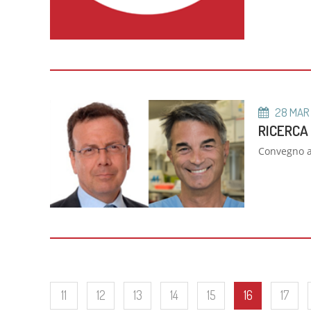
28
MAR
RICERCA 
Convegno al
11
12
13
14
15
16
17