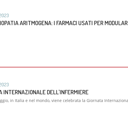
zio di Genetica
 di Diabetologia, Endocrinologia e Mal.
oliche
2023
 dei tessuti cardiovascolari
IOPATIA ARITMOGENA: I FARMACI USATI PER MODULAR
oraggio multiparametrico
orespiratorio
tie Rare
2023
A INTERNAZIONALE DELL'INFERMIERE
gio, in Italia e nel mondo, viene celebrata la Giornata Internaziona