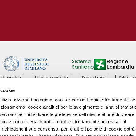
Dati societari
Come raggiungerci
Privacy Policy
Policy Co
ntro Cardiologico Monzino IRCCS - Istituto di Ricovero e Cura a Carattere Scientif
 cookie
mento di Scienze Cliniche e di Comunità - Sezione di Malattie dell’Apparato Cardiov
Università degli Studi di Milano
utilizza diverse tipologie di cookie: cookie tecnici strettamente n
nzionamento; cookie analitici per lo svolgimento di analisi statisti
Centro Cardiologico Monzino
ervono per individuare le preferenze dell’utente al fine di creare 
Via Carlo Parea, 4 - 20138 Milano
nicazioni o servizi mirati. I cookie strettamente necessari al
Tel. 02580021 Fax. 02504667
P.IVA 13055640158
richiedono il suo consenso, per le altre tipologie di cookie potrà
Codice intermediario fatturazione elettronica A4707H7