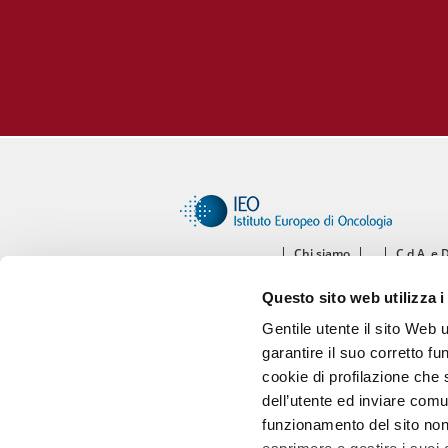
Chi siamo
C.d.A. e 
Ce
Questo sito web utilizza i
Diparti
Gentile utente il sito Web 
garantire il suo corretto fu
cookie di profilazione che s
dell’utente ed inviare comu
funzionamento del sito non 