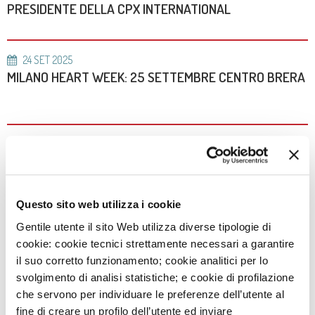
PRESIDENTE DELLA CPX INTERNATIONAL
24
SET
2025
MILANO HEART WEEK: 25 SETTEMBRE CENTRO BRERA
11
SET
2025
MONZINO PRIMO IN ITALIA NELLA CLASSIFICA
NEWSWEEK
Questo sito web utilizza i cookie
Gentile utente il sito Web utilizza diverse tipologie di
1
AGO
2025
AVVISO: LE VARIAZIONI ORARIE PER IL MESE DI AGOSTO
cookie: cookie tecnici strettamente necessari a garantire
2025
il suo corretto funzionamento; cookie analitici per lo
svolgimento di analisi statistiche; e cookie di profilazione
che servono per individuare le preferenze dell’utente al
fine di creare un profilo dell’utente ed inviare