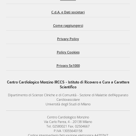
C.d.A. e Dati societari
Come raggiungerci
Privacy Policy
Policy Cookies
Privacy 5x1000
Centro Cardiologico Monzino IRCCS - Istituto di Ricovero e Cura a Carattere
Scientifico
Dipartimento di Scienze Cliniche e di Comunità - Sezione di Malattie dell’Apparato
Cardiovascolare
Università degli Studi di Milano
Centro Cardiologico Monzino
Via Carlo Parea, 4 - 20138 Milano
Tel. 02580021 Fax. 02504667
P.IVA 13055640158
Codice intermediario fatturazione elettronica A4707H7