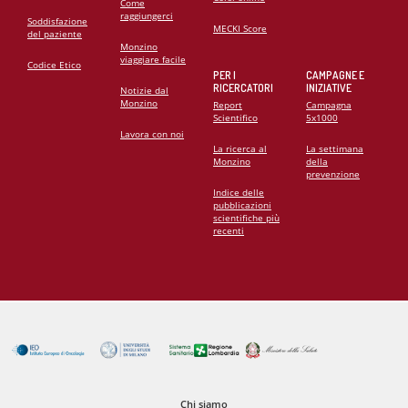
Come
raggiungerci
Soddisfazione
MECKI Score
del paziente
Monzino
viaggiare facile
Codice Etico
PER I
CAMPAGNE E
RICERCATORI
INIZIATIVE
Notizie dal
Monzino
Report
Campagna
Scientifico
5x1000
Lavora con noi
La ricerca al
La settimana
Monzino
della
prevenzione
Indice delle
pubblicazioni
scientifiche più
recenti
Chi siamo