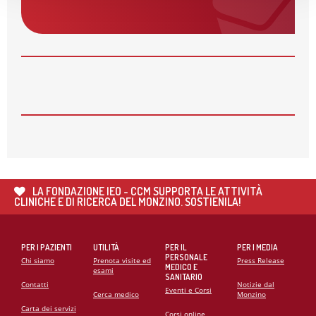
AVVISO: CHIUSURA SERVIZI
28
MAG
APERTE LE ISCRIZIONI PER I CORSI AUTUNNALI
DELLA MONZINO IMAGING ACADEMY
26
MAG
🌍 RIPARTE LA SECONDA FASE DEL PROGETTO DI
COOPERAZIONE SANITARIA IN ANGOLA
21
MAG
CARDIOMIOPATIE E GENETICA: L’INTERVENTO DEL
PROF. GIANFRANCO SINAGRA AL CONGRESSO
LA FONDAZIONE IEO - CCM SUPPORTA LE ATTIVITÀ
CARDIO MONZINO 2025
CLINICHE E DI RICERCA DEL MONZINO. SOSTIENILA!
PER I PAZIENTI
UTILITÀ
PER IL
PER I MEDIA
PERSONALE
Chi siamo
Prenota visite ed
Press Release
MEDICO E
esami
SANITARIO
Contatti
Notizie dal
Eventi e Corsi
Cerca medico
Monzino
Carta dei servizi
Corsi online