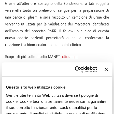
Grazie all’ulteriore sostegno della Fondazione, a tali soggetti
verrà effettuato un prelievo di sangue per la preparazione di
una banca di plasmi e sarà raccolto un campione di urine che
verranno utilizzati per la validazione dei marcatori identificati
nell’ambito del progetto PNRR. Il follow-up clinico di questa
nuova coorte pazienti permetterà quindi di confermare la
relazione tra biomarcatore ed endpoint clinico.
Scopri di più sullo studio MANET,
clicca qui
.
Questo sito web utilizza i cookie
NEWS
Gentile utente il sito Web utilizza diverse tipologie di
cookie: cookie tecnici strettamente necessari a garantire
3
AGO
il suo corretto funzionamento; cookie analitici per lo
IEO E MONZINO, MODELLI DI OSPEDALI GREEN IN
ITALIA
svolgimento di analisi statistiche; e cookie di profilazione