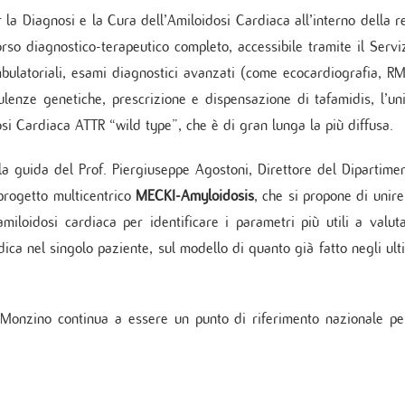
 di Diabetologia, Endocrinologia e Mal.
 la Diagnosi e la Cura dell’Amiloidosi Cardiaca all’interno della r
oliche
rso diagnostico-terapeutico completo, accessibile tramite il Servi
 dei tessuti cardiovascolari
oraggio multiparametrico
mbulatoriali, esami diagnostici avanzati (come ecocardiografia, R
orespiratorio
ulenze genetiche, prescrizione e dispensazione di tafamidis, l’un
tie Rare
si Cardiaca ATTR “wild type”, che è di gran lunga la più diffusa.
 la guida del Prof. Piergiuseppe Agostoni, Direttore del Dipartime
l progetto multicentrico
MECKI-Amyloidosis
, che si propone di unire
miloidosi cardiaca per identificare i parametri più utili a valut
dica nel singolo paziente, sul modello di quanto già fatto negli ult
l Monzino continua a essere un punto di riferimento nazionale pe