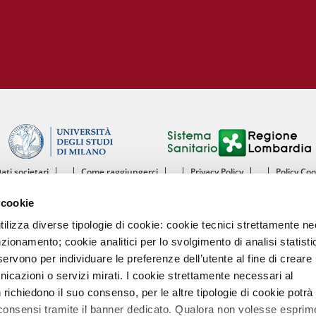
Dati societari
Come raggiungerci
Privacy Policy
Policy Co
ntro Cardiologico Monzino IRCCS - Istituto di Ricovero e Cura a Carattere Scientif
 cookie
mento di Scienze Cliniche e di Comunità - Sezione di Malattie dell’Apparato Cardiov
Università degli Studi di Milano
utilizza diverse tipologie di cookie: cookie tecnici strettamente n
nzionamento; cookie analitici per lo svolgimento di analisi statisti
Centro Cardiologico Monzino
ervono per individuare le preferenze dell’utente al fine di creare 
Via Carlo Parea, 4 - 20138 Milano
nicazioni o servizi mirati. I cookie strettamente necessari al
Tel. 02580021 Fax. 02504667
P.IVA 13055640158
richiedono il suo consenso, per le altre tipologie di cookie potrà
Codice intermediario fatturazione elettronica A4707H7
 consensi tramite il banner dedicato. Qualora non volesse esprim