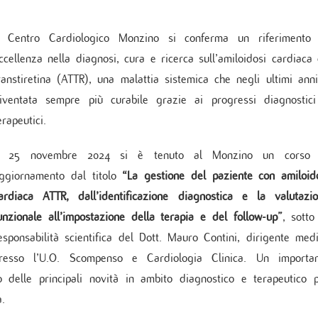
Cure Coronariche
ochirurgia mininvasiva ed Endoscopica
ologia
Indice delle pubblicazioni più rec
onzino
Cardiologia post intensiva
no Vein Center
l Centro Cardiologico Monzino si conferma un riferimento
logia critica
Linee Guida
aziente cronico
Pronto soccorso
logia interventistica
ccellenza nella diagnosi, cura e ricerca sull’amiloidosi cardiaca
rgia cardiovascolare
ranstiretina (ATTR), una malattia sistemica che negli ultimi ann
ologia peri-operatoria e Imaging
iventata sempre più curabile grazie ai progressi diagnostic
ovascolare
erapeutici.
l 25 novembre 2024 si è tenuto al Monzino un corso 
TICA E SERVIZI
ggiornamento dal titolo
“La gestione del paziente con amiloid
ppler vascolare
ardiaca ATTR, dall’identificazione diagnostica e la valutazi
da sforzo e Holter
amma di Cardiogenetica
unzionale all’impostazione della terapia e del follow-up”
, sotto
atorio clinico
esponsabilità scientifica del Dott. Mauro Contini, dirigente med
mbulatorio cardiovascolare
resso l’U.O. Scompenso e Cardiologia Clinica. Un importa
ino Women
delle principali novità in ambito diagnostico e terapeutico 
no Sport
a.
zio di Genetica