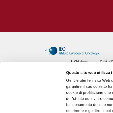
Chi siamo
C.d.A. e 
Ce
Questo sito web utilizza i
Diparti
Gentile utente il sito Web 
garantire il suo corretto fu
cookie di profilazione che s
dell’utente ed inviare comu
funzionamento del sito non 
esprimere e gestire i suoi