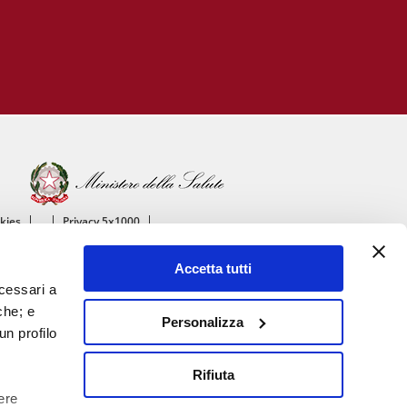
okies
Privacy 5x1000
ico
Accetta tutti
ascolare
ecessari a
che; e
Personalizza
un profilo
Rifiuta
ere