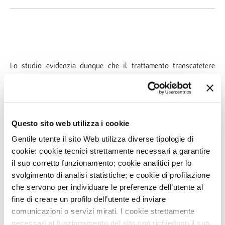
Lo studio evidenzia dunque che il trattamento transcatetere
della stenosi aortica con TAVI agisce positivamente sull’entità
del rigurgito mitralico a prescindere dalla sua eziologia. In
pazienti con disfunzione sistolica del ventricolo sinistro, la
presenza di rigurgito moderato/grave non sembra inoltre
Questo sito web utilizza i cookie
influire sugli outcome a 1 e a 3 anni, mentre un trend verso un
Gentile utente il sito Web utilizza diverse tipologie di
incremento della mortalità si osserva nei pazienti con rigurgito
cookie: cookie tecnici strettamente necessari a garantire
mitralico severo e FE normale.
il suo corretto funzionamento; cookie analitici per lo
svolgimento di analisi statistiche; e cookie di profilazione
Fermo restando l’importanza di una selezione accurata dei
che servono per individuare le preferenze dell’utente al
pazienti da avviare a TAVI, che tenga conto della presenza di
fine di creare un profilo dell’utente ed inviare
rigurgito mitralico, la coesistenza di rigurgito grave e
comunicazioni o servizi mirati. I cookie strettamente
necessari al funzionamento del sito non richiedono il suo
disfunzione ventricolare sinistra non sembra quindi precludere