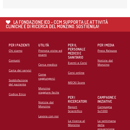
21
MAG
CARDIOMIOPATIE E GENETICA: L’INTERVENTO DEL
PROF. GIANFRANCO SINAGRA AL CONGRESSO
LA FONDAZIONE IEO - CCM SUPPORTA LE ATTIVITÀ
CARDIO MONZINO 2025
CLINICHE E DI RICERCA DEL MONZINO. SOSTIENILA!
PER I PAZIENTI
UTILITÀ
PER IL
PER I MEDIA
PERSONALE
Chi siamo
Prenota visite ed
Press Release
MEDICO E
esami
SANITARIO
Contatti
Notizie dal
Eventi e Corsi
Cerca medico
Monzino
Carta dei servizi
Corsi online
Come
raggiungerci
Soddisfazione
MECKI Score
del paziente
Monzino
viaggiare facile
Codice Etico
PER I
CAMPAGNE E
RICERCATORI
INIZIATIVE
Notizie dal
Monzino
Report
Campagna
Scientifico
5x1000
Lavora con noi
La ricerca al
La settimana
Monzino
della
prevenzione