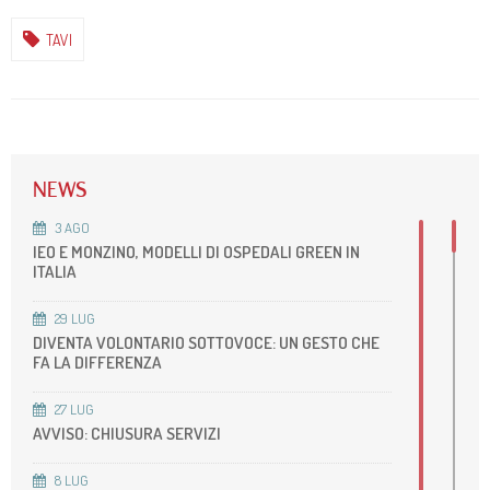
TAVI: DAI DATI DEL
REGISTRO MULTICENTRICO
TAVI
ITER, L’ESPERIENZA È
(QUASI) TUTTO
18
MAG
2015
L’ECOGRAFIA
NEWS
TRANSTORACICA 3D È
3
AGO
AFFIDABILE NELLA
IEO E MONZINO, MODELLI DI OSPEDALI GREEN IN
VALUTAZIONE
ITALIA
DELL’ANULUS AORTICO
PRE-TAVI
29
LUG
DIVENTA VOLONTARIO SOTTOVOCE: UN GESTO CHE
FA LA DIFFERENZA
21
DIC
2015
27
LUG
FACILITARE L'ACCESSO
AVVISO: CHIUSURA SERVIZI
ALLE TERAPIE INNOVATIVE
PER I PAZIENTI CON
8
LUG