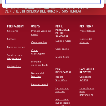
LA FONDAZIONE IEO - CCM SUPPORTA LE ATTIVITÀ
CLINICHE E DI RICERCA DEL MONZINO. SOSTIENILA!
PER I PAZIENTI
UTILITÀ
PER IL
PER I MEDIA
PERSONALE
Chi siamo
Prenota visite ed
Press Release
MEDICO E
esami
SANITARIO
Contatti
Notizie dal
Eventi e Corsi
Cerca medico
Monzino
Carta dei servizi
Corsi online
Come
raggiungerci
Soddisfazione
MECKI Score
del paziente
Monzino
viaggiare facile
Codice Etico
PER I
CAMPAGNE E
RICERCATORI
INIZIATIVE
Notizie dal
Monzino
Report
Campagna
Scientifico
5x1000
Lavora con noi
La ricerca al
La settimana
Monzino
della
prevenzione
Indice delle
pubblicazioni