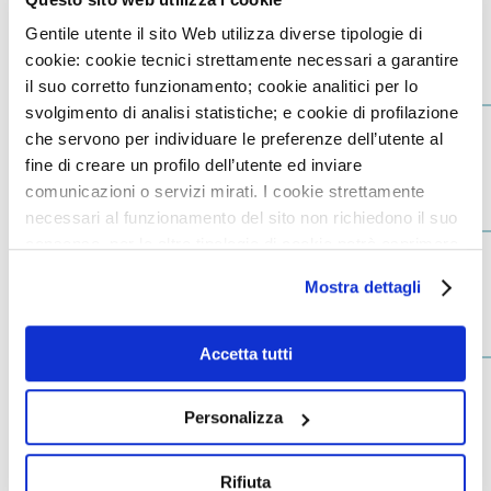
ANDREA ANNONI
Gentile utente il sito Web utilizza diverse tipologie di
cookie: cookie tecnici strettamente necessari a garantire
il suo corretto funzionamento; cookie analitici per lo
svolgimento di analisi statistiche; e cookie di profilazione
ANNA APOSTOLO
che servono per individuare le preferenze dell’utente al
fine di creare un profilo dell’utente ed inviare
PRENOTA UNA VISITA
comunicazioni o servizi mirati. I cookie strettamente
necessari al funzionamento del sito non richiedono il suo
consenso, per le altre tipologie di cookie potrà esprimere
SARA ARCUDI
e gestire i suoi consensi tramite il banner dedicato.
Mostra dettagli
PRENOTA UNA VISITA
Qualora non volesse esprimere preferenze può chiudere
il banner cliccando sul tasto x; in tal caso potranno
essere utilizzati solo i cookie strettamente necessari al
Accetta tutti
funzionamento del sito. Per “Maggiori Informazioni” la
EMILIO MARIA ASSANELLI
invitiamo a prendere visione della nostra Cookies Policy
Personalizza
PRENOTA UNA VISITA
Rifiuta