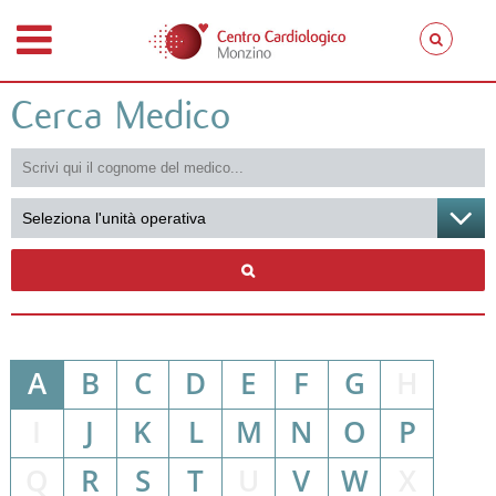
Cerca Medico
A
B
C
D
E
F
G
H
I
J
K
L
M
N
O
P
Q
R
S
T
U
V
W
X