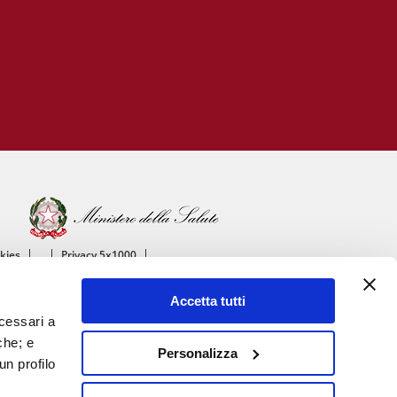
okies
Privacy 5x1000
ico
Accetta tutti
ascolare
ecessari a
che; e
Personalizza
un profilo