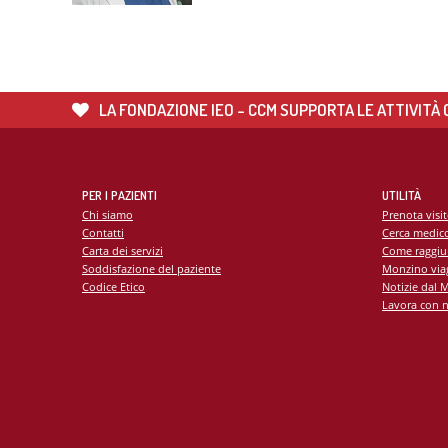
LA FONDAZIONE IEO - CCM SUPPORTA LE ATTIVITÀ C
PER I PAZIENTI
UTILITÀ
Chi siamo
Prenota visi
Contatti
Cerca medic
Carta dei servizi
Come raggiu
Soddisfazione del paziente
Monzino viag
Codice Etico
Notizie dal 
Lavora con n