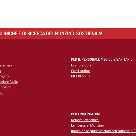
LINICHE E DI RICERCA DEL MONZINO. SOSTIENILA!
PER IL PERSONALE MEDICO E SANITARIO
te ed esami
Eventi e Corsi
o
Corsi online
ngerci
MECKI Score
giare facile
Monzino
oi
PER I RICERCATORI
Report Scientifico
La ricerca al Monzino
Indice delle pubblicazioni scientifiche più