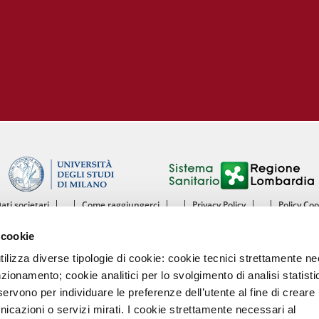
Dati societari
Come raggiungerci
Privacy Policy
Policy Co
ntro Cardiologico Monzino IRCCS - Istituto di Ricovero e Cura a Carattere Scientif
 cookie
mento di Scienze Cliniche e di Comunità - Sezione di Malattie dell’Apparato Cardiov
Università degli Studi di Milano
utilizza diverse tipologie di cookie: cookie tecnici strettamente n
nzionamento; cookie analitici per lo svolgimento di analisi statisti
Centro Cardiologico Monzino
ervono per individuare le preferenze dell’utente al fine di creare 
Via Carlo Parea, 4 - 20138 Milano
nicazioni o servizi mirati. I cookie strettamente necessari al
Tel. 02580021 Fax. 02504667