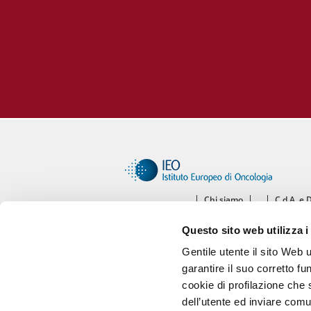
Chi siamo
C.d.A. e 
Ce
Questo sito web utilizza i
Diparti
Gentile utente il sito Web 
garantire il suo corretto fu
cookie di profilazione che s
dell’utente ed inviare comu