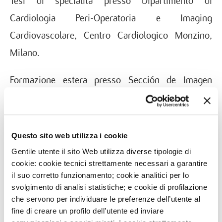
Tesi di specialità presso Dipartimento di
Cardiologia Peri-Operatoria e Imaging
Cardiovascolare, Centro Cardiologico Monzino,
Milano.
Formazione estera presso Sección de Imagen
Cardiovascular, Hospital Universitari Germans
Trias i Pujol, Barcellona, Spagna.
Questo sito web utilizza i cookie
Certificazione EACVI in ecocardiografia
Gentile utente il sito Web utilizza diverse tipologie di
transesofagea dell’adulto
cookie: cookie tecnici strettamente necessari a garantire
il suo corretto funzionamento; cookie analitici per lo
Adult Transoesophageal Echocardiography
svolgimento di analisi statistiche; e cookie di profilazione
che servono per individuare le preferenze dell’utente al
Certification, European Association of
fine di creare un profilo dell’utente ed inviare
Cardiovascular Imaging (EACVI).