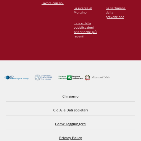
Lavora con noi
La ricerca al
La settimana
Monzino
della
prevenzione
Indice delle
pubblicazioni
scientifiche più
recenti
Chi siamo
C.d.A. e Dati societari
Come raggiungerci
Privacy Policy