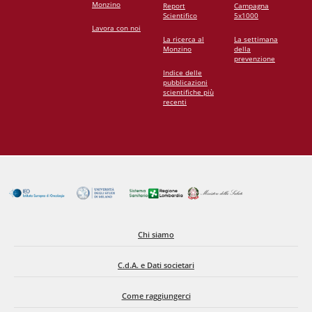
Monzino
Report
Campagna
Scientifico
5x1000
Lavora con noi
La ricerca al
La settimana
Monzino
della
prevenzione
Indice delle
pubblicazioni
scientifiche più
recenti
Chi siamo
C.d.A. e Dati societari
Come raggiungerci