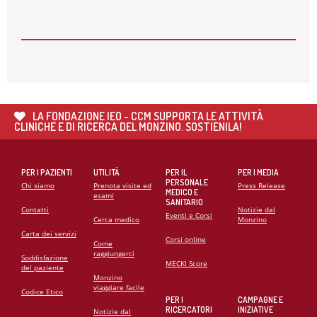
26
MAG
🌍 RIPARTE LA SECONDA FASE DEL PROGETTO DI
COOPERAZIONE SANITARIA IN ANGOLA
21
MAG
CARDIOMIOPATIE E GENETICA: L’INTERVENTO DEL
PROF. GIANFRANCO SINAGRA AL CONGRESSO
LA FONDAZIONE IEO - CCM SUPPORTA LE ATTIVITÀ
CARDIO MONZINO 2025
CLINICHE E DI RICERCA DEL MONZINO. SOSTIENILA!
PER I PAZIENTI
UTILITÀ
PER IL
PER I MEDIA
PERSONALE
Chi siamo
Prenota visite ed
Press Release
MEDICO E
esami
SANITARIO
Contatti
Notizie dal
Eventi e Corsi
Cerca medico
Monzino
Carta dei servizi
Corsi online
Come
raggiungerci
Soddisfazione
MECKI Score
del paziente
Monzino
viaggiare facile
Codice Etico
PER I
CAMPAGNE E
RICERCATORI
INIZIATIVE
Notizie dal