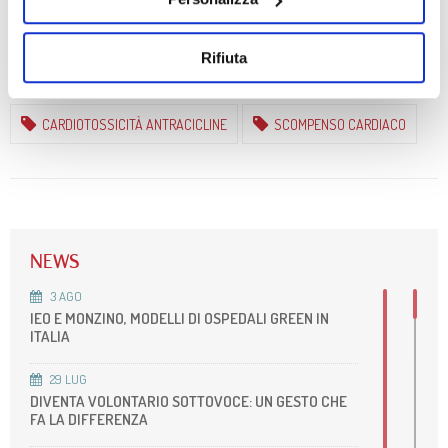
NEWS CORRELATE
Rifiuta
Tags
8
MAG
2017
CARDIOTOSSICITÀ DA
ANTRACICLINE: OGGI
CARDIOTOSSICITÀ ANTRACICLINE
SCOMPENSO CARDIACO
POSSIAMO PREVENIRLA E
CURARLA
12
DIC
2016
UNA PROTEINA DEL
NEWS
SURFATTANTE
3
AGO
POLMONARE QUALE
IEO E MONZINO, MODELLI DI OSPEDALI GREEN IN
POTENZIALE MARCATORE
ITALIA
DIAGNOSTICO E
PROGNOSTICO NELLO
29
LUG
SCOMPENSO CARDIACO
DIVENTA VOLONTARIO SOTTOVOCE: UN GESTO CHE
FA LA DIFFERENZA