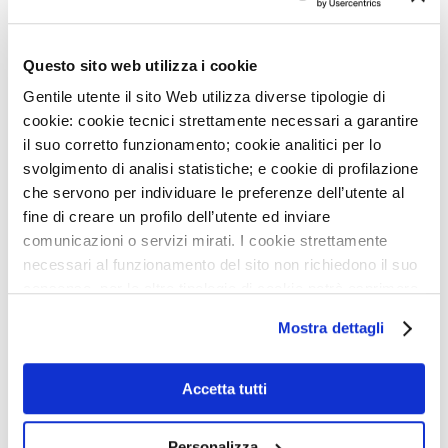
tessuto miocardico, al punto da essere
considerato una sorta di ‘biopsia in vivo’ dei
Questo sito web utilizza i cookie
tessuti. Non c’è dubbio che avrà un ruolo
Gentile utente il sito Web utilizza diverse tipologie di
decisivo nell’imaging cardiaco del futuro.
cookie: cookie tecnici strettamente necessari a garantire
il suo corretto funzionamento; cookie analitici per lo
Gianluca Pontone
svolgimento di analisi statistiche; e cookie di profilazione
che servono per individuare le preferenze dell’utente al
fine di creare un profilo dell’utente ed inviare
comunicazioni o servizi mirati. I cookie strettamente
necessari al funzionamento del sito non richiedono il suo
consenso, per le altre tipologie di cookie potrà esprimere
e gestire i suoi consensi tramite il banner dedicato.
Mostra dettagli
→ LEGGI LE ALTRE NOTIZIE DEL MONZINO
Qualora non volesse esprimere preferenze può chiudere
il banner cliccando sul tasto x; in tal caso potranno
essere utilizzati solo i cookie strettamente necessari al
Accetta tutti
funzionamento del sito. Per “Maggiori Informazioni” la
invitiamo a prendere visione della nostra Cookies Policy
Personalizza