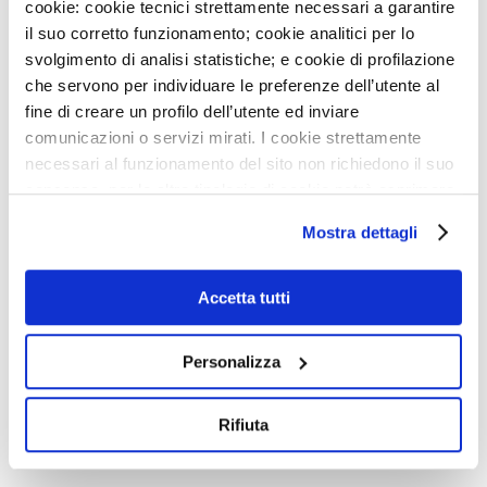
Barbieri
cookie: cookie tecnici strettamente necessari a garantire
il suo corretto funzionamento; cookie analitici per lo
svolgimento di analisi statistiche; e cookie di profilazione
che servono per individuare le preferenze dell’utente al
fine di creare un profilo dell’utente ed inviare
comunicazioni o servizi mirati. I cookie strettamente
necessari al funzionamento del sito non richiedono il suo
consenso, per le altre tipologie di cookie potrà esprimere
Riferimento bibliografico
e gestire i suoi consensi tramite il banner dedicato.
Mostra dettagli
Qualora non volesse esprimere preferenze può chiudere
Lichtman JH et al. Depression as a risk factor for poor
il banner cliccando sul tasto x; in tal caso potranno
prognosis among patients with acute coronary syndrome:
essere utilizzati solo i cookie strettamente necessari al
Accetta tutti
systematic review and recommendations: a scientific statement
funzionamento del sito. Per “Maggiori Informazioni” la
from the American Heart Association. Circulation.
invitiamo a prendere visione della nostra Cookies Policy
Personalizza
2014;129:1350-1369.
Vai all’abstract
Rifiuta