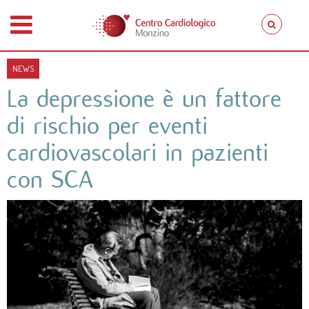
NEWS
La depressione è un fattore
di rischio per eventi
cardiovascolari in pazienti
con SCA