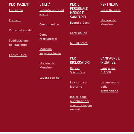
PER I PAZIENTI
UTILITÀ
PER IL
PER I MEDIA
PERSONALE
Chi siamo
Prenota visite ed
Press Release
MEDICO E
esami
SANITARIO
Contatti
Notizie dal
Eventi e Corsi
Cerca medico
Monzino
Carta dei servizi
Corsi online
Come
raggiungerci
Soddisfazione
MECKI Score
del paziente
Monzino
viaggiare facile
Codice Etico
PER I
CAMPAGNE E
RICERCATORI
INIZIATIVE
Notizie dal
Monzino
Report
Campagna
Scientifico
5x1000
Lavora con noi
La ricerca al
La settimana
Monzino
della
prevenzione
Indice delle
pubblicazioni
scientifiche più
recenti