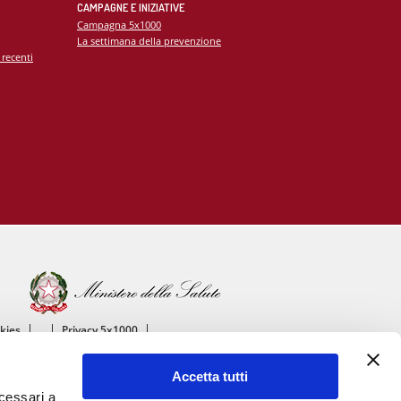
CAMPAGNE E INIZIATIVE
Campagna 5x1000
La settimana della prevenzione
 recenti
okies
Privacy 5x1000
ico
Accetta tutti
ascolare
ecessari a