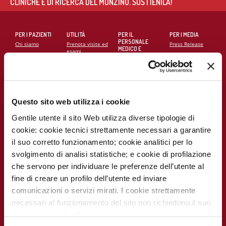
CLINICHE E DI RICERCA DEL MONZINO. SOSTIENILA!
PER I PAZIENTI
UTILITÀ
PER IL
PER I MEDIA
PERSONALE
Chi siamo
Prenota visite ed
Press Release
MEDICO E
esami
SANITARIO
Contatti
Notizie dal
Eventi e Corsi
Cerca medico
Monzino
Carta dei servizi
Corsi online
Come
raggiungerci
Soddisfazione
MECKI Score
Questo sito web utilizza i cookie
del paziente
Monzino
viaggiare facile
Gentile utente il sito Web utilizza diverse tipologie di
Codice Etico
PER I
CAMPAGNE E
cookie: cookie tecnici strettamente necessari a garantire
RICERCATORI
INIZIATIVE
Notizie dal
Monzino
il suo corretto funzionamento; cookie analitici per lo
Report
Campagna
Scientifico
5x1000
svolgimento di analisi statistiche; e cookie di profilazione
Lavora con noi
che servono per individuare le preferenze dell’utente al
La ricerca al
La settimana
Monzino
della
fine di creare un profilo dell’utente ed inviare
prevenzione
comunicazioni o servizi mirati. I cookie strettamente
Indice delle
pubblicazioni
necessari al funzionamento del sito non richiedono il suo
scientifiche più
recenti
consenso, per le altre tipologie di cookie potrà esprimere