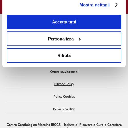
e gestire i suoi consensi tramite il banner dedicato.
Mostra dettagli
Qualora non volesse esprimere preferenze può chiudere
il banner cliccando sul tasto x; in tal caso potranno
essere utilizzati solo i cookie strettamente necessari al
Accetta tutti
funzionamento del sito. Per “Maggiori Informazioni” la
invitiamo a prendere visione della nostra Cookies Policy
Personalizza
Chi siamo
Rifiuta
C.d.A. e Dati societari
Come raggiungerci
Privacy Policy
Policy Cookies
Privacy 5x1000
Centro Cardiologico Monzino IRCCS - Istituto di Ricovero e Cura a Carattere