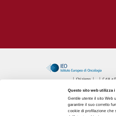
Chi siamo
C.d.A. e 
Ce
Questo sito web utilizza i
Diparti
Gentile utente il sito Web 
garantire il suo corretto fu
cookie di profilazione che s