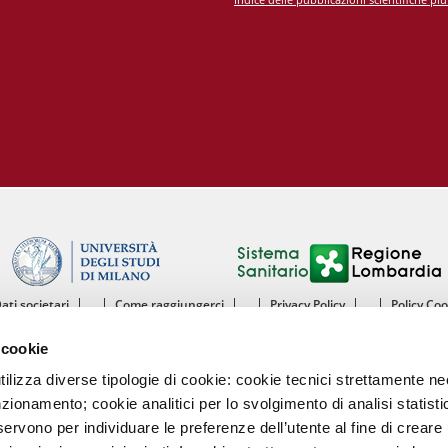
Dati societari
Come raggiungerci
Privacy Policy
Policy Co
ntro Cardiologico Monzino IRCCS - Istituto di Ricovero e Cura a Carattere Scientif
 cookie
mento di Scienze Cliniche e di Comunità - Sezione di Malattie dell’Apparato Cardiov
Università degli Studi di Milano
utilizza diverse tipologie di cookie: cookie tecnici strettamente n
nzionamento; cookie analitici per lo svolgimento di analisi statisti
Centro Cardiologico Monzino
ervono per individuare le preferenze dell’utente al fine di creare 
Via Carlo Parea, 4 - 20138 Milano