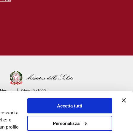
okies
Privacy 5x1000
ico
Accetta tutti
ascolare
ecessari a
che; e
Personalizza
un profilo