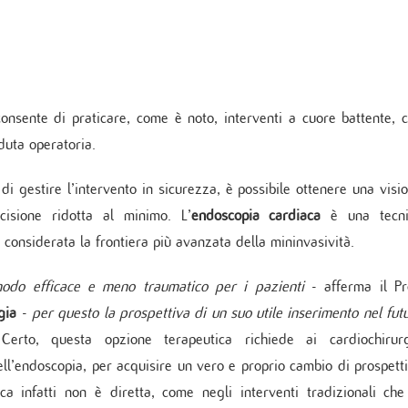
 di Diabetologia, Endocrinologia e Mal.
oliche
 dei tessuti cardiovascolari
oraggio multiparametrico
orespiratorio
tie Rare
onsente di praticare, come è noto, interventi a cuore battente, 
duta operatoria.
di gestire l’intervento in sicurezza, è possibile ottenere una visi
isione ridotta al minimo. L’
endoscopia cardiaca
è una tecni
considerata la frontiera più avanzata della mininvasività.
 modo efficace e meno traumatico per i pazienti
- afferma il Pr
rgia
-
per questo la prospettiva di un suo utile inserimento nel fut
 Certo, questa opzione terapeutica richiede ai cardiochirur
ll’endoscopia, per acquisire un vero e proprio cambio di prospett
a infatti non è diretta, come negli interventi tradizionali che