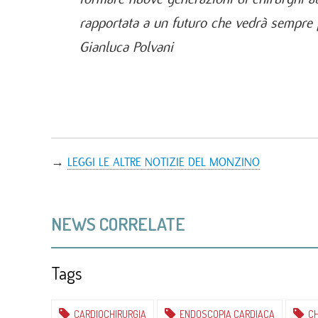
rapportata a un futuro che vedrà sempre p
Gianluca Polvani
→
LEGGI LE ALTRE NOTIZIE DEL MONZINO
NEWS CORRELATE
19
APR
2017
Tags
OPERARE IL CUORE A TORAC
L'endoscopia cardiaca: come funzio
CARDIOCHIRURGIA
ENDOSCOPIA CARDIACA
CH
vantaggi per i pazienti?