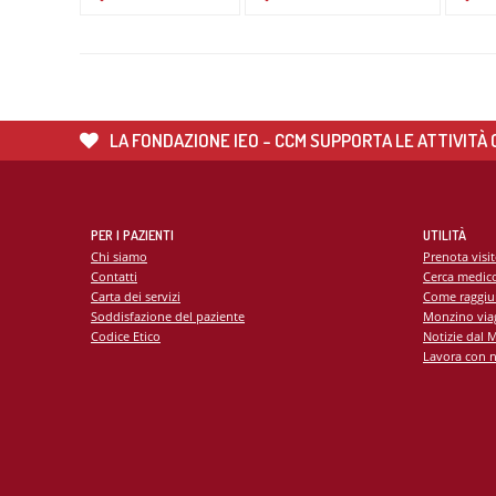
LA FONDAZIONE IEO - CCM SUPPORTA LE ATTIVITÀ C
2
APR
2017
LA CHIRURGIA VALVOLARE È
MINI-INVASIVA
PER I PAZIENTI
UTILITÀ
La chirurgia della valvola aortica h
Chi siamo
Prenota visi
elevati standard qualitativi. Un'inte
Contatti
Cerca medic
Francesco Alamanni, coordinatore 
Carta dei servizi
Come raggiu
Cardiovascolare del Monzino.
Soddisfazione del paziente
Monzino viag
Codice Etico
Notizie dal 
Lavora con n