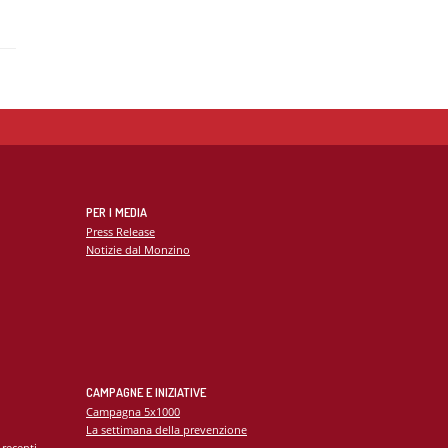
PER I MEDIA
Press Release
Notizie dal Monzino
CAMPAGNE E INIZIATIVE
Campagna 5x1000
La settimana della prevenzione
 recenti