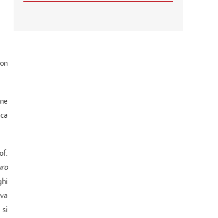
🌍 RIPARTE LA SECONDA FASE DEL
PROGETTO DI COOPERAZIONE
SANITARIA IN ANGOLA
21
MAG
CARDIOMIOPATIE E GENETICA:
con
L’INTERVENTO DEL PROF.
GIANFRANCO SINAGRA AL
CONGRESSO CARDIO MONZINO 2025
one
ca
of.
uro
ghi
iva
 si