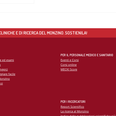
LINICHE E DI RICERCA DEL MONZINO. SOSTIENILA!
 SEMPRE PIÙ
PER IL PERSONALE MEDICO E SANITARIO
a raggiunto
te ed esami
Eventi e Corsi
rvista al Prof.
o
Corsi online
Area Chirurgia
ngerci
MECKI Score
giare facile
Monzino
oi
PER I RICERCATORI
Report Scientifico
La ricerca al Monzino
Indice delle pubblicazioni scientifiche più