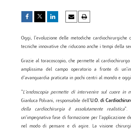
Unità
Metab
Banca
Monit
cardi
Malat
Oggi, l'evoluzione delle metodiche cardiochirurgiche c
tecniche innovative che riducono anche i tempi della se
Grazie al toracoscopio, che permette al cardiochirurgo 
amplissima del campo operatorio a fronte di un'inc
d’avanguardia praticata in pochi centri al mondo e oggi 
"
L’endoscopia permette di intervenire sul cuore in
Gianluca Polvani, responsabile dell'
U.O. di Cardiochiru
della cardiochirurgia è assolutamente realistica
".
un’impegnativa fase di formazione per l’applicazione de
nel modo di pensare e di agire. La visione chirurgic