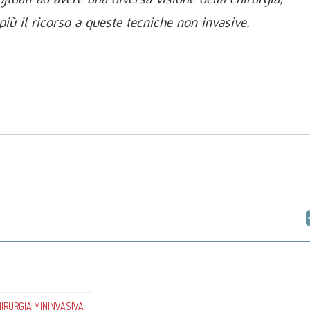
iù il ricorso a queste tecniche non invasive.
E CHIUSO
na e quali
IRURGIA MININVASIVA