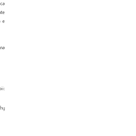
rca
nte
a e
una
ii:
phy