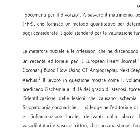
Unità
c
Metab
“documenti per il divorzio”. A salvare il matrimonio, pe
Banca
(FFR), che fornisce un metodo quantitativo per determ
Monit
cardi
oggi considerata il gold standard per la valutazione fun
Malat
La metafora nuziale e le riflessioni che ne discendon
1
un recente editoriale per il European Heart Journal,
Coronary Blood Flow Using CT Angiography: Next Steps)
2
Aarhus.
Il lavoro in questione mostra come il volume 
predicano l'ischemia al di là del grado di stenosi, for
l'identificazione delle lesioni che causano ischemi
fisiopatologia coronariche, – si legge nell’editoriale d
e l’infiammazione locale, derivanti dalla placca l
vasodilatatori e vasocostrittori, che causano stenosi fun