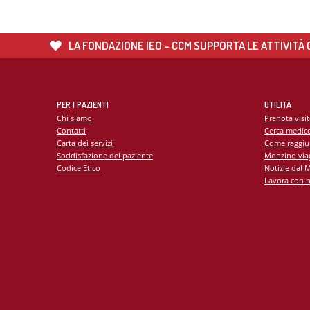
LA FONDAZIONE IEO - CCM SUPPORTA LE ATTIVITÀ C
PER I PAZIENTI
UTILITÀ
Chi siamo
Prenota visi
Contatti
Cerca medic
Carta dei servizi
Come raggiu
Soddisfazione del paziente
Monzino viag
Codice Etico
Notizie dal 
Lavora con n