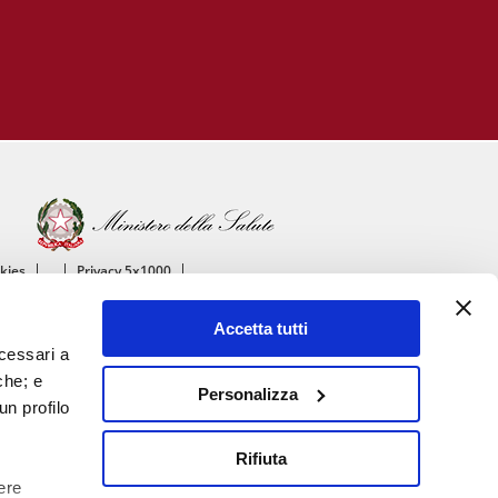
okies
Privacy 5x1000
ico
Accetta tutti
ascolare
ecessari a
che; e
Personalizza
un profilo
Rifiuta
ere