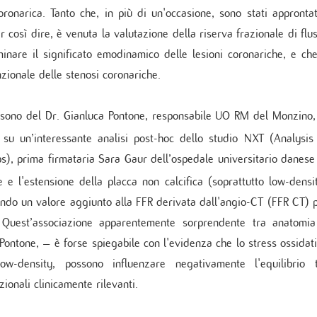
 di Diabetologia, Endocrinologia e Mal.
oronarica. Tanto che, in più di un'occasione, sono stati approntat
oliche
r così dire, è venuta la valutazione della riserva frazionale di flu
 dei tessuti cardiovascolari
inare il significato emodinamico delle lesioni coronariche, e ch
oraggio multiparametrico
orespiratorio
zionale delle stenosi coronariche.
tie Rare
o sono del Dr. Gianluca Pontone, responsabile UO RM del Monzino,
su un’interessante analisi post-hoc dello studio NXT (Analysis
, prima firmataria Sara Gaur dell’ospedale universitario danese
e l'estensione della placca non calcifica (soprattutto low-densi
nendo un valore aggiunto alla FFR derivata dall'angio-CT (FFR CT) 
a. Quest’associazione apparentemente sorprendente tra anatomi
i Pontone, – è forse spiegabile con l'evidenza che lo stress ossidat
ow-density, possono influenzare negativamente l'equilibrio 
zionali clinicamente rilevanti.