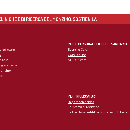
LINICHE E DI RICERCA DEL MONZINO. SOSTIENILA!
PER IL PERSONALE MEDICO E SANITARIO
te ed esami
Eventi e Corsi
o
Corsi online
ngerci
MECKI Score
giare facile
Monzino
oi
PER I RICERCATORI
Report Scientifico
La ricerca al Monzino
Indice delle pubblicazioni scientifiche più