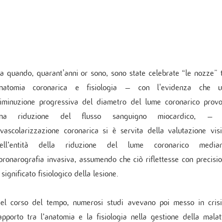
Cure Coronariche
erarsi al Monzino
ochirurgia mininvasiva ed Endoscopica
ologia
Indice delle pubblicazioni più rec
Cardiologia post intensiva
 in carico paziente cronico
no Vein Center
logia critica
Linee Guida
Pronto soccorso
logia interventistica
DEL PAZIENTE
rgia cardiovascolare
ologia peri-operatoria e Imaging
dei servizi
a quando, quarant'anni or sono, sono state celebrate “le nozze” 
ovascolare
sfazione del paziente
natomia coronarica e fisiologia – con l'evidenza che u
edere documentazione clinica
iminuzione progressiva del diametro del lume coronarico prov
cy
TICA E SERVIZI
na riduzione del flusso sanguigno miocardico, – 
ppler vascolare
ivascolarizzazione coronarica si è servita della valutazione vis
da sforzo e Holter
ell’entità della riduzione del lume coronarico median
amma di Cardiogenetica
oronarografia invasiva, assumendo che ciò riflettesse con precisi
atorio clinico
l significato fisiologico della lesione.
mbulatorio cardiovascolare
ino Women
no Sport
el corso del tempo, numerosi studi avevano poi messo in crisi
zio di Genetica
apporto tra l’anatomia e la fisiologia nella gestione della malat