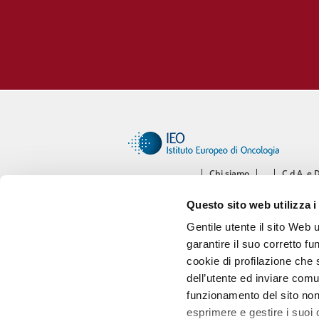
Chi siamo
C.d.A. e 
Ce
Questo sito web utilizza i
Diparti
Gentile utente il sito Web 
garantire il suo corretto fu
cookie di profilazione che s
dell’utente ed inviare comu
funzionamento del sito non 
esprimere e gestire i suoi