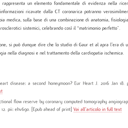
 rappresenta un elemento fondamentale di evidenza nella rice
 informazioni ricavate dalla CT coronarica potranno verosimilme
apia medica, sulla base di una combinazione di anatomia, fisiologi
terosclerotici sistemici, celebrando così il “matrimonio perfetto”.
one, si può dunque dire che lo studio di Gaur et al apra l'era di 
gia nella diagnosi e nel trattamento della cardiopatia ischemica.
eart disease: a second honeymoon? Eur Heart J. 2016 Jan 18. p
xt
ractional flow reserve by coronary computed tomography angiogra
 12. pii: ehv690. [Epub ahead of print]
Vai all'articolo in full text