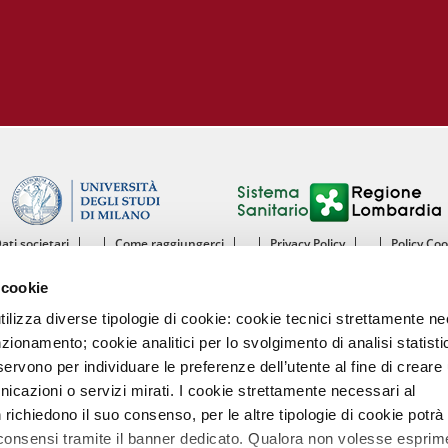
Dati societari
Come raggiungerci
Privacy Policy
Policy Co
ntro Cardiologico Monzino IRCCS - Istituto di Ricovero e Cura a Carattere Scientif
 cookie
mento di Scienze Cliniche e di Comunità - Sezione di Malattie dell’Apparato Cardiov
Università degli Studi di Milano
utilizza diverse tipologie di cookie: cookie tecnici strettamente n
nzionamento; cookie analitici per lo svolgimento di analisi statisti
Centro Cardiologico Monzino
ervono per individuare le preferenze dell’utente al fine di creare 
Via Carlo Parea, 4 - 20138 Milano
nicazioni o servizi mirati. I cookie strettamente necessari al
Tel. 02580021 Fax. 02504667
P.IVA 13055640158
richiedono il suo consenso, per le altre tipologie di cookie potrà
Codice intermediario fatturazione elettronica A4707H7
 consensi tramite il banner dedicato. Qualora non volesse esprim