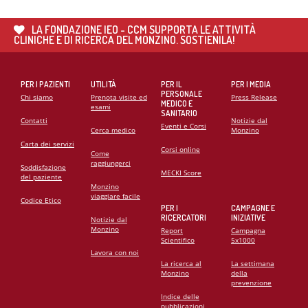
CARDIOMIOPATIE E GENETICA: L’INTERVENTO DEL
PROF. GIANFRANCO SINAGRA AL CONGRESSO
LA FONDAZIONE IEO - CCM SUPPORTA LE ATTIVITÀ
CARDIO MONZINO 2025
CLINICHE E DI RICERCA DEL MONZINO. SOSTIENILA!
PER I PAZIENTI
UTILITÀ
PER IL
PER I MEDIA
PERSONALE
Chi siamo
Prenota visite ed
Press Release
MEDICO E
esami
SANITARIO
Contatti
Notizie dal
Eventi e Corsi
Cerca medico
Monzino
Carta dei servizi
Corsi online
Come
raggiungerci
Soddisfazione
MECKI Score
del paziente
Monzino
viaggiare facile
Codice Etico
PER I
CAMPAGNE E
RICERCATORI
INIZIATIVE
Notizie dal
Monzino
Report
Campagna
Scientifico
5x1000
Lavora con noi
La ricerca al
La settimana
Monzino
della
prevenzione
Indice delle
pubblicazioni