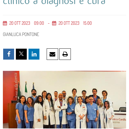
clinico a diagnosi e cura
20
OTT
2023
09
00
20
OTT
2023
15
00
GIANLUCA PONTONE