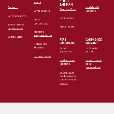
MEDICO E
esami
SANITARIO
Contatti
Notizie dal
Eventi e Corsi
Cerca medico
Monzino
Carta dei servizi
Corsi online
Come
raggiungerci
Soddisfazione
MECKI Score
del paziente
Monzino
viaggiare facile
Codice Etico
PER I
CAMPAGNE E
RICERCATORI
INIZIATIVE
Notizie dal
Monzino
Report
Campagna
Scientifico
5x1000
Lavora con noi
La ricerca al
La settimana
Monzino
della
prevenzione
Indice delle
pubblicazioni
scientifiche più
recenti