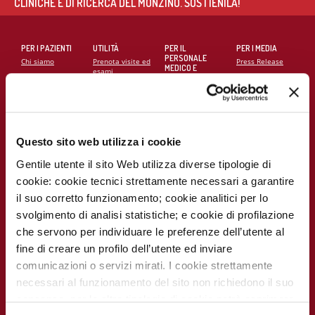
CLINICHE E DI RICERCA DEL MONZINO. SOSTIENILA!
PER I PAZIENTI
UTILITÀ
PER IL
PER I MEDIA
PERSONALE
Chi siamo
Prenota visite ed
Press Release
MEDICO E
esami
SANITARIO
Contatti
Notizie dal
Eventi e Corsi
Cerca medico
Monzino
Carta dei servizi
Corsi online
Come
raggiungerci
Soddisfazione
MECKI Score
Questo sito web utilizza i cookie
del paziente
Monzino
viaggiare facile
Gentile utente il sito Web utilizza diverse tipologie di
Codice Etico
PER I
CAMPAGNE E
cookie: cookie tecnici strettamente necessari a garantire
RICERCATORI
INIZIATIVE
Notizie dal
Monzino
il suo corretto funzionamento; cookie analitici per lo
Report
Campagna
Scientifico
5x1000
svolgimento di analisi statistiche; e cookie di profilazione
Lavora con noi
che servono per individuare le preferenze dell’utente al
La ricerca al
La settimana
Monzino
della
fine di creare un profilo dell’utente ed inviare
prevenzione
comunicazioni o servizi mirati. I cookie strettamente
Indice delle
pubblicazioni
necessari al funzionamento del sito non richiedono il suo
scientifiche più
recenti
consenso, per le altre tipologie di cookie potrà esprimere