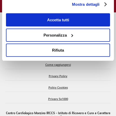
e gestire i suoi consensi tramite il banner dedicato.
Mostra dettagli
Qualora non volesse esprimere preferenze può chiudere
il banner cliccando sul tasto x; in tal caso potranno
essere utilizzati solo i cookie strettamente necessari al
Accetta tutti
funzionamento del sito. Per “Maggiori Informazioni” la
invitiamo a prendere visione della nostra Cookies Policy
Personalizza
Chi siamo
Rifiuta
C.d.A. e Dati societari
Come raggiungerci
Privacy Policy
Policy Cookies
Privacy 5x1000
Centro Cardiologico Monzino IRCCS - Istituto di Ricovero e Cura a Carattere