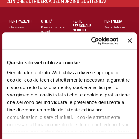
CLINICHE E DI RICERCA DEL MONZINO. SOSTIENILA!
PER I PAZIENTI
UTILITÀ
PER IL
PER I MEDIA
PERSONALE
Chi siamo
Prenota visite ed
Press Release
MEDICO E
esami
SANITARIO
Contatti
Notizie dal
Eventi e Corsi
Cerca medico
Monzino
Carta dei servizi
Corsi online
Come
raggiungerci
Soddisfazione
MECKI Score
Questo sito web utilizza i cookie
del paziente
Monzino
viaggiare facile
Gentile utente il sito Web utilizza diverse tipologie di
Codice Etico
PER I
CAMPAGNE E
cookie: cookie tecnici strettamente necessari a garantire
RICERCATORI
INIZIATIVE
Notizie dal
Monzino
il suo corretto funzionamento; cookie analitici per lo
Report
Campagna
Scientifico
5x1000
svolgimento di analisi statistiche; e cookie di profilazione
Lavora con noi
che servono per individuare le preferenze dell’utente al
La ricerca al
La settimana
Monzino
della
fine di creare un profilo dell’utente ed inviare
prevenzione
comunicazioni o servizi mirati. I cookie strettamente
Indice delle
pubblicazioni
necessari al funzionamento del sito non richiedono il suo
scientifiche più
recenti
consenso, per le altre tipologie di cookie potrà esprimere