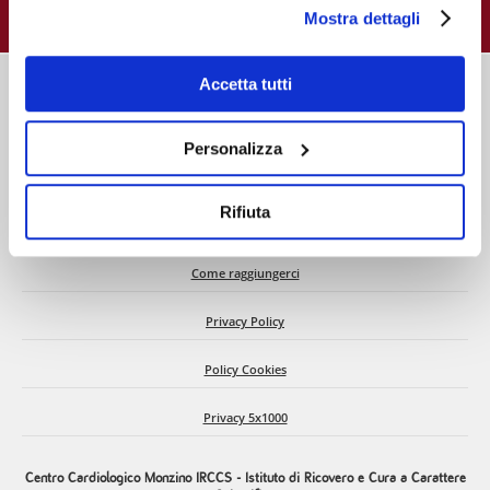
e gestire i suoi consensi tramite il banner dedicato.
Mostra dettagli
Qualora non volesse esprimere preferenze può chiudere
il banner cliccando sul tasto x; in tal caso potranno
essere utilizzati solo i cookie strettamente necessari al
Accetta tutti
funzionamento del sito. Per “Maggiori Informazioni” la
invitiamo a prendere visione della nostra Cookies Policy
Personalizza
Chi siamo
Rifiuta
C.d.A. e Dati societari
Come raggiungerci
Privacy Policy
Policy Cookies
Privacy 5x1000
Centro Cardiologico Monzino IRCCS - Istituto di Ricovero e Cura a Carattere