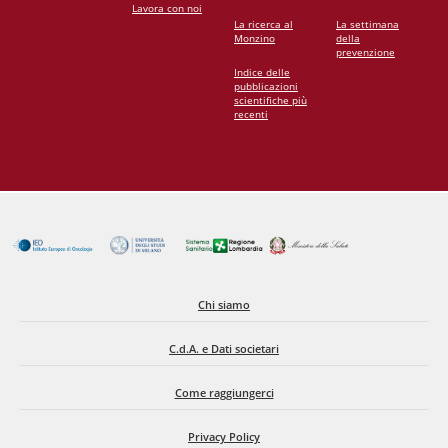
Lavora con noi
La ricerca al
La settimana
Monzino
della
prevenzione
Indice delle
pubblicazioni
scientifiche più
recenti
Chi siamo
C.d.A. e Dati societari
Come raggiungerci
Privacy Policy