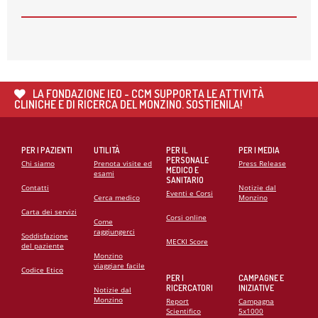
🌍 RIPARTE LA SECONDA FASE DEL PROGETTO DI
COOPERAZIONE SANITARIA IN ANGOLA
21
MAG
CARDIOMIOPATIE E GENETICA: L’INTERVENTO DEL
PROF. GIANFRANCO SINAGRA AL CONGRESSO
LA FONDAZIONE IEO - CCM SUPPORTA LE ATTIVITÀ
CARDIO MONZINO 2025
CLINICHE E DI RICERCA DEL MONZINO. SOSTIENILA!
PER I PAZIENTI
UTILITÀ
PER IL
PER I MEDIA
PERSONALE
Chi siamo
Prenota visite ed
Press Release
MEDICO E
esami
SANITARIO
Contatti
Notizie dal
Eventi e Corsi
Cerca medico
Monzino
Carta dei servizi
Corsi online
Come
raggiungerci
Soddisfazione
MECKI Score
del paziente
Monzino
viaggiare facile
Codice Etico
PER I
CAMPAGNE E
RICERCATORI
INIZIATIVE
Notizie dal
Monzino
Report
Campagna
Scientifico
5x1000