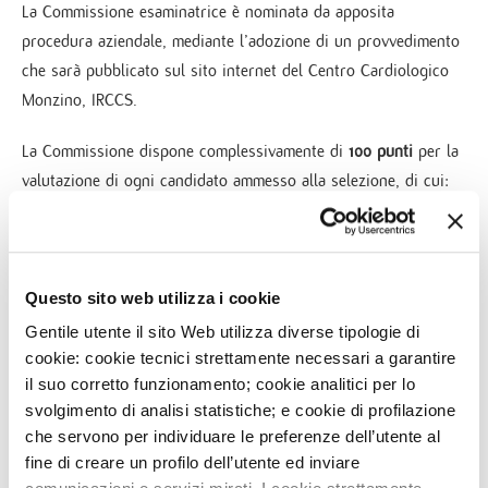
La Commissione esaminatrice è nominata da apposita
procedura aziendale, mediante l’adozione di un provvedimento
che sarà pubblicato sul sito internet del Centro Cardiologico
Monzino, IRCCS.
La Commissione dispone complessivamente di
100 punti
per la
valutazione di ogni candidato ammesso alla selezione, di cui:
a. fino a
40 punti
per i titoli e l’esperienza maturata;
b. fino a
60 punti
per il colloquio.
Questo sito web utilizza i cookie
Gentile utente il sito Web utilizza diverse tipologie di
La Commissione stabilirà i punteggi da assegnare ai titoli e
cookie: cookie tecnici strettamente necessari a garantire
all’esperienza maturata da utilizzare, congiuntamente all’esito
il suo corretto funzionamento; cookie analitici per lo
del colloquio, per formalizzare la graduatoria di merito finale.
svolgimento di analisi statistiche; e cookie di profilazione
che servono per individuare le preferenze dell’utente al
La Commissione provvederà preliminarmente all’esame delle
fine di creare un profilo dell’utente ed inviare
domande di partecipazione pervenute, verificandone i requisiti