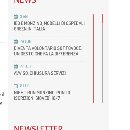
NEWS
Sicurezza ISO 45001:2018
Ecocardiografia
enti
Piano di uguaglianza di genere
Radiologia
3
AGO
IEO E MONZINO, MODELLI DI OSPEDALI
RM cardiovascolare
GREEN IN ITALIA
Radiologia Body
TC Cardiovascolare
29
LUG
Cardiologia dello Sport
DIVENTA VOLONTARIO SOTTOVOCE:
UN GESTO CHE FA LA DIFFERENZA
27
LUG
AVVISO: CHIUSURA SERVIZI
8
LUG
NIGHT RUN MONZINO: PUNTO
 il
ISCRIZIONI GIOVEDÌ 16/7
la
22
GIU
ACCREDITAMENTO DELLA NOSTRA
UOS DI RM CARDIOVASCOLARE
NEWSLETTER