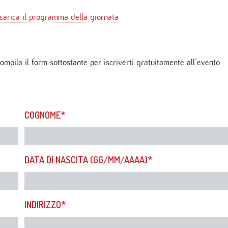
 di Diabetologia, Endocrinologia e Mal.
oliche
carica il programma della giornata
 dei tessuti cardiovascolari
oraggio multiparametrico
orespiratorio
tie Rare
ompila il form sottostante per iscriverti gratuitamente all'evento
COGNOME*
DATA DI NASCITA (GG/MM/AAAA)*
INDIRIZZO*