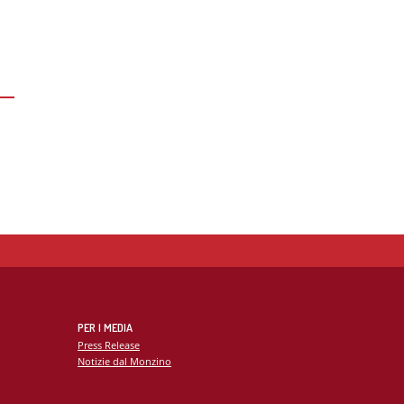
PER I MEDIA
Press Release
Notizie dal Monzino