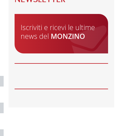
22
GIU
ONDATE DI CALORE, ALCUNI CONSIGLI
PER PRENDERSI CURA DEL CUORE
Iscriviti e ricevi le ultime
29
MAG
news del
MONZINO
AVVISO: CHIUSURA SERVIZI
28
MAG
APERTE LE ISCRIZIONI PER I CORSI
AUTUNNALI DELLA MONZINO
IMAGING ACADEMY
26
MAG
🌍 RIPARTE LA SECONDA FASE DEL
PROGETTO DI COOPERAZIONE
SANITARIA IN ANGOLA
21
MAG
CARDIOMIOPATIE E GENETICA:
L’INTERVENTO DEL PROF.
GIANFRANCO SINAGRA AL