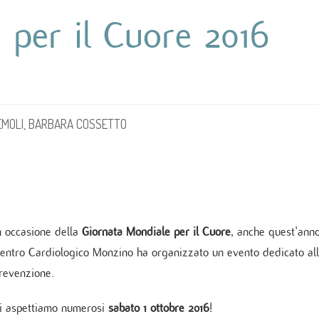
Cure Coronariche
ochirurgia mininvasiva ed Endoscopica
ologia
Indice delle pubblicazioni più rec
 per il Cuore 2016
onzino
Cardiologia post intensiva
no Vein Center
logia critica
Linee Guida
aziente cronico
Pronto soccorso
logia interventistica
rgia cardiovascolare
ologia peri-operatoria e Imaging
ovascolare
EMOLI, BARBARA COSSETTO
TICA E SERVIZI
ppler vascolare
da sforzo e Holter
amma di Cardiogenetica
n occasione della
Giornata Mondiale per il Cuore
, anche quest'anno
atorio clinico
entro Cardiologico Monzino ha organizzato un evento dedicato al
mbulatorio cardiovascolare
ino Women
revenzione.
no Sport
i aspettiamo numerosi
sabato 1 ottobre 2016
!
zio di Genetica