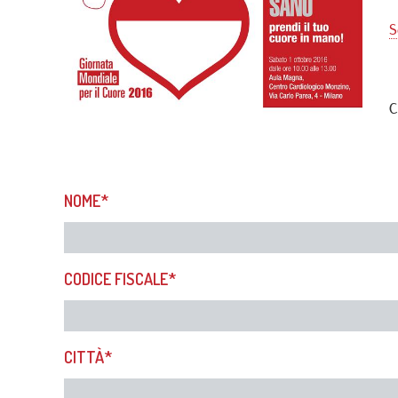
Unità
Metab
S
Banca
Monit
cardi
Malat
C
NOME*
CODICE FISCALE*
CITTÀ*