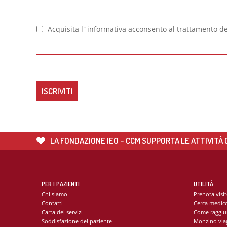
Acquisita l´informativa acconsento al trattamento dei
LA FONDAZIONE IEO - CCM SUPPORTA LE ATTIVITÀ C
PER I PAZIENTI
UTILITÀ
Chi siamo
Prenota visi
Contatti
Cerca medic
Carta dei servizi
Come raggiu
Soddisfazione del paziente
Monzino viag