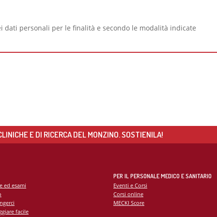
 dati personali per le finalità e secondo le modalità indicate
LINICHE E DI RICERCA DEL MONZINO. SOSTIENILA!
PER IL PERSONALE MEDICO E SANITARIO
te ed esami
Eventi e Corsi
o
Corsi online
ngerci
MECKI Score
giare facile