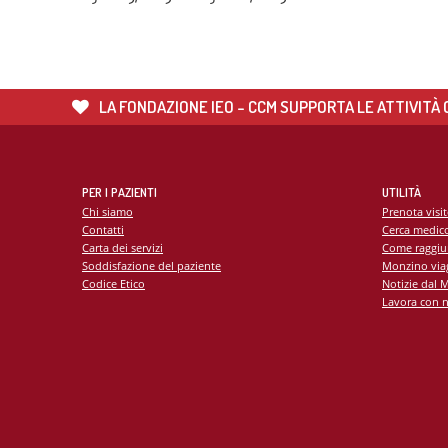
LA FONDAZIONE IEO - CCM SUPPORTA LE ATTIVITÀ C
PER I PAZIENTI
UTILITÀ
Chi siamo
Prenota visi
Contatti
Cerca medic
Carta dei servizi
Come raggiu
Soddisfazione del paziente
Monzino viag
Codice Etico
Notizie dal 
Lavora con n