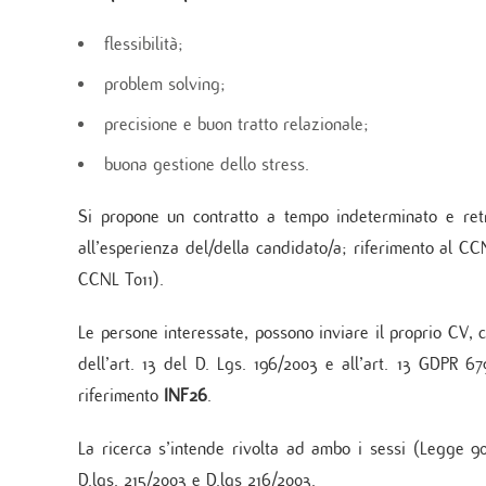
Unità
Metab
flessibilità;
Banca
problem solving;
Monit
cardi
precisione e buon tratto relazionale;
Malat
buona gestione dello stress.
Si propone un contratto a tempo indeterminato e ret
all’esperienza del/della candidato/a; riferimento al C
CCNL T011).
Le persone interessate, possono inviare il proprio CV, 
dell’art. 13 del D. Lgs. 196/2003 e all’art. 13 GDPR 6
riferimento
INF26
.
La ricerca s’intende rivolta ad ambo i sessi (Legge 90
D.lgs. 215/2003 e D.lgs 216/2003.