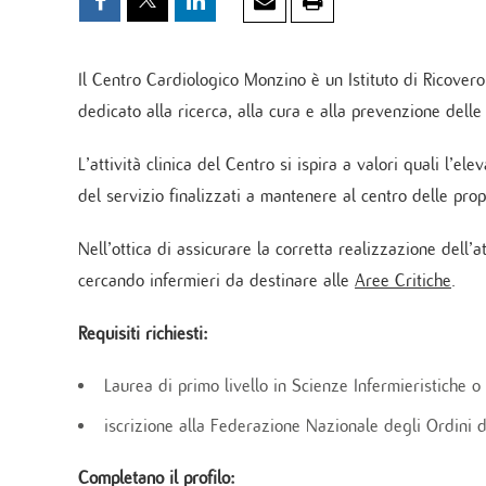
(eResult)
Cardiochirurgia
Cardi
Biologia Molecolare della Trombosi nelle
Aritm
Ricoverarsi al M
Cardiochirurgia post-intensiva
Malattie Cardiovascolari
Monzi
Cardio
Presa in carico p
Telemedicina
Genetica Cardiovascolare
Il Centro Cardiologico Monzino è un Istituto di Ricover
Cardio
Cardiochirurgia Traslazionale
Cardiomiopatie Ereditarie
dedicato alla ricerca, alla cura e alla prevenzione delle
Chiru
Ingegneria Tissutale
Cardi
Biotecnologie Applicate nell’Infiammazione
cardi
L’attività clinica del Centro si ispira a valori quali l’ele
Cardiovascolare
del servizio finalizzati a mantenere al centro delle propr
Asse Neuro-cardiovascolare
Invecchiamento Cardiovascolare
DIP. ANESTESIA E TERAPIA INTENSIVA
DIAGNOS
Nell’ottica di assicurare la corretta realizzazione dell’
Il Dipartimento
Ecodo
cercando infermieri da destinare alle
Aree Critiche
.
Terapia Intensiva
Test 
Coordinamento attività anestesiologiche
Progr
Requisiti richiesti:
Labor
Laurea di primo livello in Scienze Infermieristiche o 
Polia
Monz
iscrizione alla Federazione Nazionale degli Ordini de
Monzi
Servi
Completano il profilo: