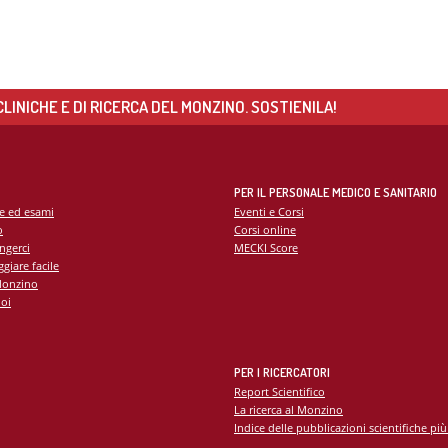
LINICHE E DI RICERCA DEL MONZINO. SOSTIENILA!
PER IL PERSONALE MEDICO E SANITARIO
te ed esami
Eventi e Corsi
o
Corsi online
ngerci
MECKI Score
giare facile
Monzino
oi
PER I RICERCATORI
Report Scientifico
La ricerca al Monzino
Indice delle pubblicazioni scientifiche più