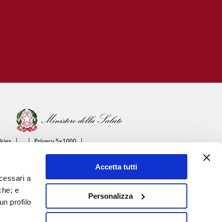
okies
Privacy 5x1000
ico
Accetta tutti
ascolare
ecessari a
che; e
Personalizza
un profilo