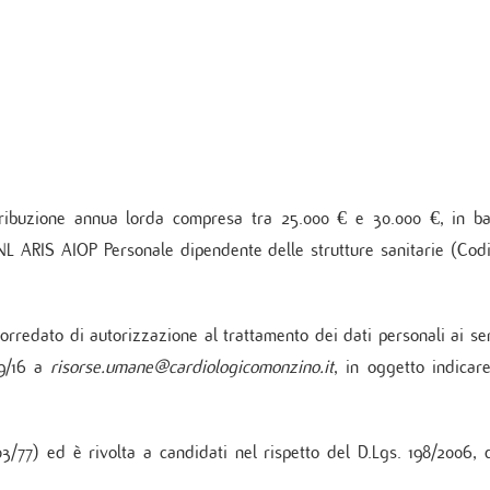
 di Diabetologia, Endocrinologia e Mal.
oliche
 dei tessuti cardiovascolari
oraggio multiparametrico
orespiratorio
tie Rare
ribuzione annua lorda compresa tra 25.000 € e 30.000 €, in b
CNL ARIS AIOP Personale dipendente delle strutture sanitarie (Cod
corredato di autorizzazione al trattamento dei dati personali ai se
79/16 a
risorse.umane@cardiologicomonzino.it
, in oggetto indicare
3/77) ed è rivolta a candidati nel rispetto del D.Lgs. 198/2006, 