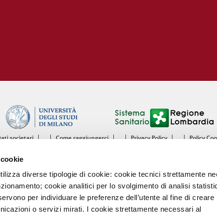
Dati societari
Come raggiungerci
Privacy Policy
Policy Co
ntro Cardiologico Monzino IRCCS - Istituto di Ricovero e Cura a Carattere Scientif
 cookie
mento di Scienze Cliniche e di Comunità - Sezione di Malattie dell’Apparato Cardiov
Università degli Studi di Milano
utilizza diverse tipologie di cookie: cookie tecnici strettamente n
nzionamento; cookie analitici per lo svolgimento di analisi statisti
Centro Cardiologico Monzino
ervono per individuare le preferenze dell’utente al fine di creare 
Via Carlo Parea, 4 - 20138 Milano
nicazioni o servizi mirati. I cookie strettamente necessari al
Tel. 02580021 Fax. 02504667
P.IVA 13055640158