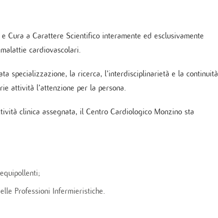
Cure Coronariche
ochirurgia mininvasiva ed Endoscopica
ologia
Indice delle pubblicazioni più rec
onzino
Cardiologia post intensiva
no Vein Center
logia critica
Linee Guida
aziente cronico
Pronto soccorso
o e Cura a Carattere Scientifico interamente ed esclusivamente
logia interventistica
 malattie cardiovascolari.
rgia cardiovascolare
ologia peri-operatoria e Imaging
ovascolare
vata specializzazione, la ricerca, l’interdisciplinarietà e la continuità
ie attività l’attenzione per la persona.
TICA E SERVIZI
attività clinica assegnata, il Centro Cardiologico Monzino sta
ppler vascolare
da sforzo e Holter
amma di Cardiogenetica
atorio clinico
equipollenti;
mbulatorio cardiovascolare
ino Women
lle Professioni Infermieristiche.
no Sport
zio di Genetica