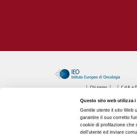
Chi siamo
C.d.A. e 
Ce
Questo sito web utilizza i
Diparti
Gentile utente il sito Web 
garantire il suo corretto fu
cookie di profilazione che s
dell’utente ed inviare comu