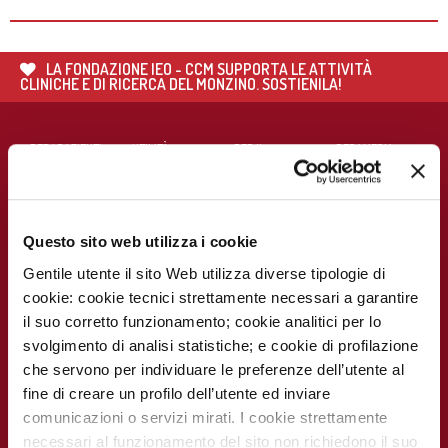
LA FONDAZIONE IEO - CCM SUPPORTA LE ATTIVITÀ
CLINICHE E DI RICERCA DEL MONZINO. SOSTIENILA!
PER I PAZIENTI
UTILITÀ
PER IL
PER I MEDIA
PERSONALE
Chi siamo
Prenota visite ed
Press Release
MEDICO E
esami
SANITARIO
Contatti
Notizie dal
Eventi e Corsi
Cerca medico
Monzino
Carta dei servizi
Questo sito web utilizza i cookie
Corsi online
Come
raggiungerci
Soddisfazione
Gentile utente il sito Web utilizza diverse tipologie di
MECKI Score
del paziente
cookie: cookie tecnici strettamente necessari a garantire
Monzino
viaggiare facile
Codice Etico
il suo corretto funzionamento; cookie analitici per lo
PER I
CAMPAGNE E
RICERCATORI
INIZIATIVE
svolgimento di analisi statistiche; e cookie di profilazione
Notizie dal
Monzino
Report
Campagna
che servono per individuare le preferenze dell’utente al
Scientifico
5x1000
fine di creare un profilo dell’utente ed inviare
Lavora con noi
La ricerca al
La settimana
comunicazioni o servizi mirati. I cookie strettamente
Monzino
della
prevenzione
necessari al funzionamento del sito non richiedono il suo