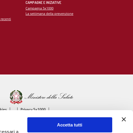
CAMPAGNE E INIZIATIVE
Campagna 5x1000
La settimana della prevenzione
 recenti
okies
Privacy 5x1000
ico
Accetta tutti
ascolare
ecessari a