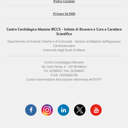
Policy Cookies
Privacy 5x1000
Centro Cardiologico Monzino IRCCS - Istituto di Ricovero e Cura a Carattere
Scientifico
Dipartimento di Scienze Cliniche e di Comunità - Sezione di Malattie dell’Apparato
Cardiovascolare
Università degli Studi di Milano
Centro Cardiologico Monzino
Via Carlo Parea, 4 - 20138 Milano
Tel. 02580021 Fax. 02504667
P.IVA 13055640158
Codice intermediario fatturazione elettronica A4707H7