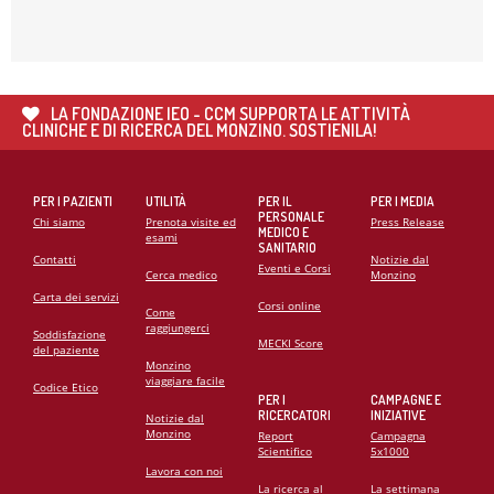
COOPERAZIONE SANITARIA IN ANGOLA
21
MAG
CARDIOMIOPATIE E GENETICA: L’INTERVENTO DEL
PROF. GIANFRANCO SINAGRA AL CONGRESSO
LA FONDAZIONE IEO - CCM SUPPORTA LE ATTIVITÀ
CARDIO MONZINO 2025
CLINICHE E DI RICERCA DEL MONZINO. SOSTIENILA!
PER I PAZIENTI
UTILITÀ
PER IL
PER I MEDIA
PERSONALE
Chi siamo
Prenota visite ed
Press Release
MEDICO E
esami
SANITARIO
Contatti
Notizie dal
Eventi e Corsi
Cerca medico
Monzino
Carta dei servizi
Corsi online
Come
raggiungerci
Soddisfazione
MECKI Score
del paziente
Monzino
viaggiare facile
Codice Etico
PER I
CAMPAGNE E
RICERCATORI
INIZIATIVE
Notizie dal
Monzino
Report
Campagna
Scientifico
5x1000
Lavora con noi
La ricerca al
La settimana