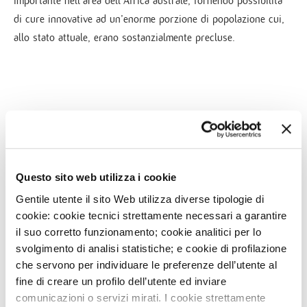
importante nell’area dell’Africa australe, fornendo possibilità
di cure innovative ad un’enorme porzione di popolazione cui,
allo stato attuale, erano sostanzialmente precluse.
NEWS
3
AGO
IEO E MONZINO, MODELLI DI OSPEDALI GREEN IN
Questo sito web utilizza i cookie
ITALIA
Gentile utente il sito Web utilizza diverse tipologie di
cookie: cookie tecnici strettamente necessari a garantire
29
LUG
il suo corretto funzionamento; cookie analitici per lo
DIVENTA VOLONTARIO SOTTOVOCE: UN GESTO CHE
FA LA DIFFERENZA
svolgimento di analisi statistiche; e cookie di profilazione
che servono per individuare le preferenze dell’utente al
27
LUG
fine di creare un profilo dell’utente ed inviare
AVVISO: CHIUSURA SERVIZI
comunicazioni o servizi mirati. I cookie strettamente