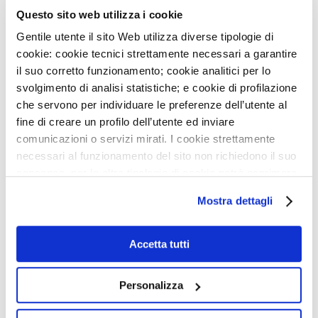
NIGHT RUN MONZINO: PUNTO ISCRIZIONI GIOVEDÌ
Questo sito web utilizza i cookie
16/7
Gentile utente il sito Web utilizza diverse tipologie di
22
GIU
cookie: cookie tecnici strettamente necessari a garantire
ACCREDITAMENTO DELLA NOSTRA UOS DI RM
il suo corretto funzionamento; cookie analitici per lo
CARDIOVASCOLARE
svolgimento di analisi statistiche; e cookie di profilazione
NEWSLETTER
che servono per individuare le preferenze dell’utente al
22
GIU
fine di creare un profilo dell’utente ed inviare
ONDATE DI CALORE, ALCUNI CONSIGLI PER
PRENDERSI CURA DEL CUORE
comunicazioni o servizi mirati. I cookie strettamente
Iscriviti e ricevi le ultime news del
necessari al funzionamento del sito non richiedono il suo
MONZINO
29
MAG
consenso, per le altre tipologie di cookie potrà esprimere
AVVISO: CHIUSURA SERVIZI
e gestire i suoi consensi tramite il banner dedicato.
Mostra dettagli
Qualora non volesse esprimere preferenze può chiudere
28
MAG
il banner cliccando sul tasto x; in tal caso potranno
APERTE LE ISCRIZIONI PER I CORSI AUTUNNALI
essere utilizzati solo i cookie strettamente necessari al
DELLA MONZINO IMAGING ACADEMY
Accetta tutti
funzionamento del sito. Per “Maggiori Informazioni” la
26
MAG
invitiamo a prendere visione della nostra Cookies Policy
Personalizza
🌍 RIPARTE LA SECONDA FASE DEL PROGETTO DI
COOPERAZIONE SANITARIA IN ANGOLA