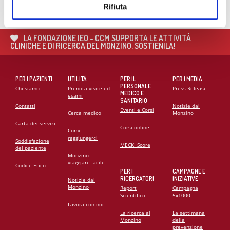
Rifiuta
21
MAG
CARDIOMIOPATIE E GENETICA: L’INTERVENTO DEL
PROF. GIANFRANCO SINAGRA AL CONGRESSO
LA FONDAZIONE IEO - CCM SUPPORTA LE ATTIVITÀ
CARDIO MONZINO 2025
CLINICHE E DI RICERCA DEL MONZINO. SOSTIENILA!
PER I PAZIENTI
UTILITÀ
PER IL
PER I MEDIA
PERSONALE
Chi siamo
Prenota visite ed
Press Release
MEDICO E
esami
SANITARIO
Contatti
Notizie dal
Eventi e Corsi
Cerca medico
Monzino
Carta dei servizi
Corsi online
Come
raggiungerci
Soddisfazione
MECKI Score
del paziente
Monzino
viaggiare facile
Codice Etico
PER I
CAMPAGNE E
RICERCATORI
INIZIATIVE
Notizie dal
Monzino
Report
Campagna
Scientifico
5x1000
Lavora con noi
La ricerca al
La settimana
Monzino
della
prevenzione