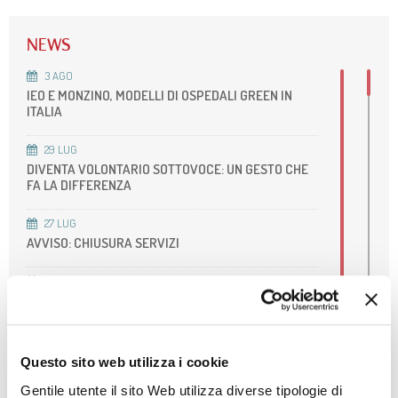
NEWS
3
AGO
IEO E MONZINO, MODELLI DI OSPEDALI GREEN IN
ITALIA
29
LUG
DIVENTA VOLONTARIO SOTTOVOCE: UN GESTO CHE
FA LA DIFFERENZA
27
LUG
AVVISO: CHIUSURA SERVIZI
8
LUG
NIGHT RUN MONZINO: PUNTO ISCRIZIONI GIOVEDÌ
16/7
22
GIU
Questo sito web utilizza i cookie
ACCREDITAMENTO DELLA NOSTRA UOS DI RM
CARDIOVASCOLARE
Gentile utente il sito Web utilizza diverse tipologie di