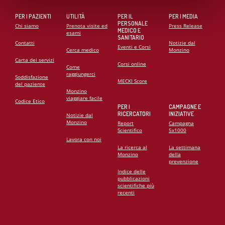
PER I PAZIENTI
UTILITÀ
PER IL
PER I MEDIA
PERSONALE
Chi siamo
Prenota visite ed
Press Release
MEDICO E
esami
SANITARIO
Contatti
Notizie dal
Eventi e Corsi
Cerca medico
Monzino
Carta dei servizi
Corsi online
Come
raggiungerci
Soddisfazione
MECKI Score
del paziente
Monzino
viaggiare facile
Codice Etico
PER I
CAMPAGNE E
RICERCATORI
INIZIATIVE
Notizie dal
Monzino
Report
Campagna
Scientifico
5x1000
Lavora con noi
La ricerca al
La settimana
Monzino
della
prevenzione
Indice delle
pubblicazioni
scientifiche più
recenti