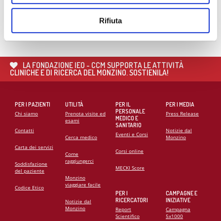
🌍 RIPARTE LA SECONDA FASE DEL PROGETTO DI
COOPERAZIONE SANITARIA IN ANGOLA
Rifiuta
21
MAG
CARDIOMIOPATIE E GENETICA: L’INTERVENTO DEL
PROF. GIANFRANCO SINAGRA AL CONGRESSO
LA FONDAZIONE IEO - CCM SUPPORTA LE ATTIVITÀ
CARDIO MONZINO 2025
CLINICHE E DI RICERCA DEL MONZINO. SOSTIENILA!
PER I PAZIENTI
UTILITÀ
PER IL
PER I MEDIA
PERSONALE
Chi siamo
Prenota visite ed
Press Release
MEDICO E
esami
SANITARIO
Contatti
Notizie dal
Eventi e Corsi
Cerca medico
Monzino
Carta dei servizi
Corsi online
Come
raggiungerci
Soddisfazione
MECKI Score
del paziente
Monzino
viaggiare facile
Codice Etico
PER I
CAMPAGNE E
RICERCATORI
INIZIATIVE
Notizie dal
Monzino
Report
Campagna
Scientifico
5x1000