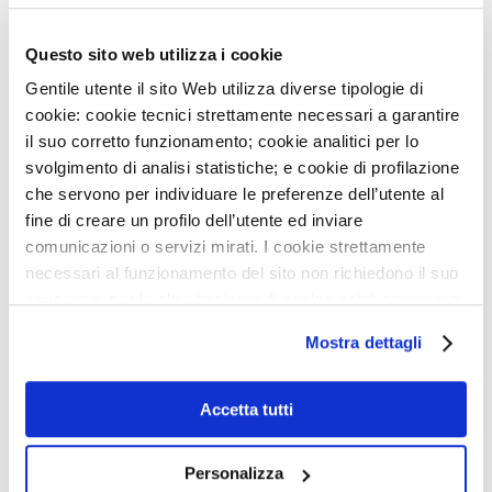
AVVISO: CHIUSURA SERVIZI
8
LUG
Questo sito web utilizza i cookie
NIGHT RUN MONZINO: PUNTO ISCRIZIONI GIOVEDÌ
Gentile utente il sito Web utilizza diverse tipologie di
16/7
cookie: cookie tecnici strettamente necessari a garantire
il suo corretto funzionamento; cookie analitici per lo
22
GIU
ACCREDITAMENTO DELLA NOSTRA UOS DI RM
svolgimento di analisi statistiche; e cookie di profilazione
CARDIOVASCOLARE
che servono per individuare le preferenze dell’utente al
NEWSLETTER
fine di creare un profilo dell’utente ed inviare
22
GIU
comunicazioni o servizi mirati. I cookie strettamente
ONDATE DI CALORE, ALCUNI CONSIGLI PER
necessari al funzionamento del sito non richiedono il suo
PRENDERSI CURA DEL CUORE
Iscriviti e ricevi le ultime news del
consenso, per le altre tipologie di cookie potrà esprimere
MONZINO
29
MAG
e gestire i suoi consensi tramite il banner dedicato.
Mostra dettagli
AVVISO: CHIUSURA SERVIZI
Qualora non volesse esprimere preferenze può chiudere
il banner cliccando sul tasto x; in tal caso potranno
28
MAG
essere utilizzati solo i cookie strettamente necessari al
Accetta tutti
APERTE LE ISCRIZIONI PER I CORSI AUTUNNALI
funzionamento del sito. Per “Maggiori Informazioni” la
DELLA MONZINO IMAGING ACADEMY
invitiamo a prendere visione della nostra Cookies Policy
Personalizza
26
MAG