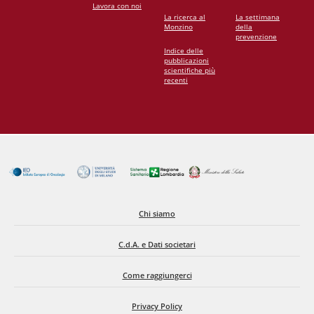
Lavora con noi
La ricerca al
La settimana
Monzino
della
prevenzione
Indice delle
pubblicazioni
scientifiche più
recenti
Chi siamo
C.d.A. e Dati societari
Come raggiungerci
Privacy Policy