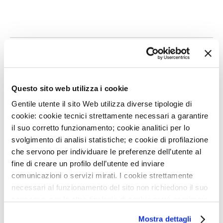
→ LEGGI LE ALTRE NOTIZIE DEL MONZINO
Questo sito web utilizza i cookie
Gentile utente il sito Web utilizza diverse tipologie di
NEWS CORRELATE
cookie: cookie tecnici strettamente necessari a garantire
il suo corretto funzionamento; cookie analitici per lo
svolgimento di analisi statistiche; e cookie di profilazione
Tags
13
APR
2017
che servono per individuare le preferenze dell’utente al
CUORE LENTO, NON
fine di creare un profilo dell’utente ed inviare
SEMPRE È D'ATLETA
BRADICARDIA
CLAUDIO TONDO
comunicazioni o servizi mirati. I cookie strettamente
necessari al funzionamento del sito non richiedono il suo
consenso, per le altre tipologie di cookie potrà esprimere
3
APR
2016
e gestire i suoi consensi tramite il banner dedicato.
E SE IL CUORE BATTE
Mostra dettagli