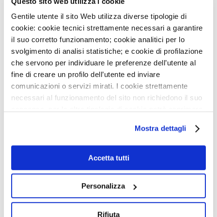
Questo sito web utilizza i cookie
L’ESTERO
Gentile utente il sito Web utilizza diverse tipologie di
cookie: cookie tecnici strettamente necessari a garantire
il suo corretto funzionamento; cookie analitici per lo
18
SET
2017
svolgimento di analisi statistiche; e cookie di profilazione
IL CUORE DELLE DONNE
che servono per individuare le preferenze dell’utente al
NEWS
fine di creare un profilo dell’utente ed inviare
3
AGO
comunicazioni o servizi mirati. I cookie strettamente
8
GIU
2017
IEO E MONZINO, MODELLI DI OSPEDALI GREEN IN
necessari al funzionamento del sito non richiedono il suo
LA RICERCA DEL MONZINO
ITALIA
consenso, per le altre tipologie di cookie potrà esprimere
CHIAMA LE DONNE
e gestire i suoi consensi tramite il banner dedicato.
29
LUG
Mostra dettagli
DIVENTA VOLONTARIO SOTTOVOCE: UN GESTO CHE
Qualora non volesse esprimere preferenze può chiudere
FA LA DIFFERENZA
il banner cliccando sul tasto x; in tal caso potranno
essere utilizzati solo i cookie strettamente necessari al
Accetta tutti
27
LUG
funzionamento del sito. Per “Maggiori Informazioni” la
AVVISO: CHIUSURA SERVIZI
invitiamo a prendere visione della nostra Cookies Policy
Personalizza
8
LUG
NIGHT RUN MONZINO: PUNTO ISCRIZIONI GIOVEDÌ
16/7
Rifiuta