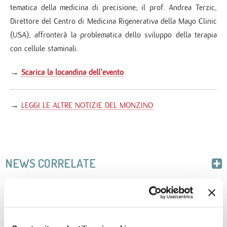
tematica della medicina di precisione; il prof. Andrea Terzic,
Direttore del Centro di Medicina Rigenerativa della Mayo Clinic
(USA), affronterà la problematica dello sviluppo della terapia
con cellule staminali.
→
Scarica la locandina dell'evento
→
LEGGI LE ALTRE NOTIZIE DEL MONZINO
NEWS CORRELATE
Tags
29
GEN
2018
LE ECCELLENZE SANITARIE
LOMBARDE IN RETE VERSO
RICERCA CUORE
CENTRO CARDIOLOGICO MONZINO