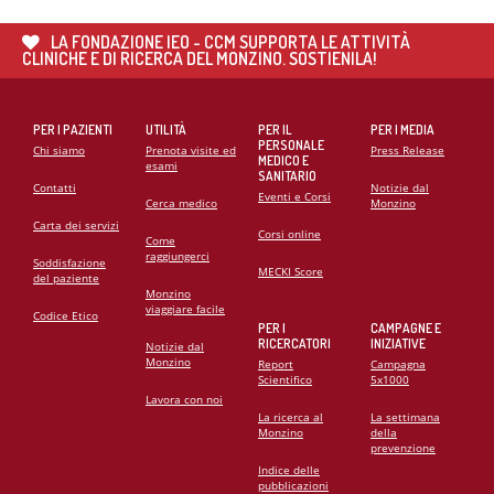
CARDIOMIOPATIE E GENETICA: L’INTERVENTO DEL
PROF. GIANFRANCO SINAGRA AL CONGRESSO
LA FONDAZIONE IEO - CCM SUPPORTA LE ATTIVITÀ
CARDIO MONZINO 2025
CLINICHE E DI RICERCA DEL MONZINO. SOSTIENILA!
PER I PAZIENTI
UTILITÀ
PER IL
PER I MEDIA
PERSONALE
Chi siamo
Prenota visite ed
Press Release
MEDICO E
esami
SANITARIO
Contatti
Notizie dal
Eventi e Corsi
Cerca medico
Monzino
Carta dei servizi
Corsi online
Come
raggiungerci
Soddisfazione
MECKI Score
del paziente
Monzino
viaggiare facile
Codice Etico
PER I
CAMPAGNE E
RICERCATORI
INIZIATIVE
Notizie dal
Monzino
Report
Campagna
Scientifico
5x1000
Lavora con noi
La ricerca al
La settimana
Monzino
della
prevenzione
Indice delle
pubblicazioni