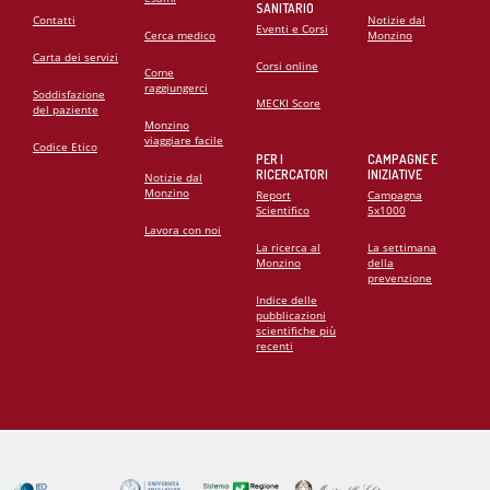
SANITARIO
Contatti
Notizie dal
Eventi e Corsi
Cerca medico
Monzino
Carta dei servizi
Corsi online
Come
raggiungerci
Soddisfazione
MECKI Score
del paziente
Monzino
viaggiare facile
Codice Etico
PER I
CAMPAGNE E
RICERCATORI
INIZIATIVE
Notizie dal
Monzino
Report
Campagna
Scientifico
5x1000
Lavora con noi
La ricerca al
La settimana
Monzino
della
prevenzione
Indice delle
pubblicazioni
scientifiche più
recenti