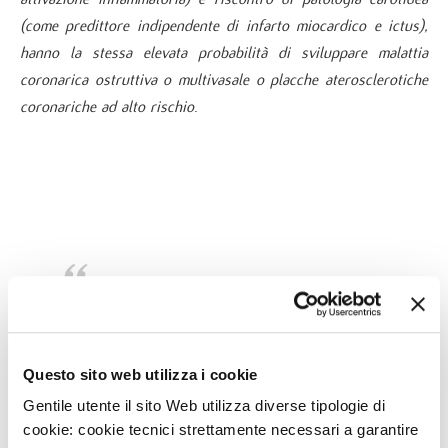
(come predittore indipendente di infarto miocardico e ictus),
hanno la stessa elevata probabilità di sviluppare malattia
coronarica ostruttiva o multivasale o placche aterosclerotiche
coronariche ad alto rischio
.
La combinazione di parametri infiammatori
con il riscontro di placche aterosclerotiche
carotidee
tende a superare il concetto di
Questo sito web utilizza i cookie
"placca ad alto rischio", considerando in
Gentile utente il sito Web utilizza diverse tipologie di
cookie: cookie tecnici strettamente necessari a garantire
modo olistico le condizioni del paziente a