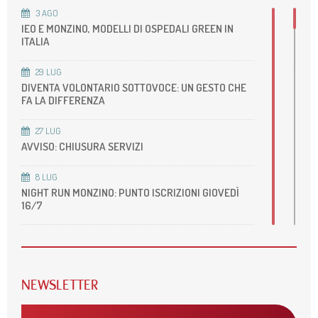
3
AGO
27
NOV
2016
IEO E MONZINO, MODELLI DI OSPEDALI GREEN IN
SCEGLIERE CHE COSA NON
ITALIA
FARE: LO STUDIO
29
LUG
STRATEGY SUI PAZIENTI
DIVENTA VOLONTARIO SOTTOVOCE: UN GESTO CHE
SINTOMATICI
FA LA DIFFERENZA
RIVASCOLARIZZATI
27
LUG
AVVISO: CHIUSURA SERVIZI
8
LUG
NIGHT RUN MONZINO: PUNTO ISCRIZIONI GIOVEDÌ
16/7
22
GIU
ACCREDITAMENTO DELLA NOSTRA UOS DI RM
CARDIOVASCOLARE
NEWSLETTER
22
GIU
ONDATE DI CALORE, ALCUNI CONSIGLI PER