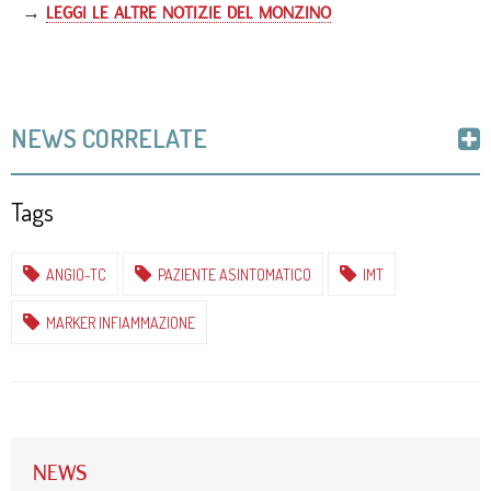
→
LEGGI LE ALTRE NOTIZIE DEL MONZINO
NEWS CORRELATE
Tags
31
GEN
2017
LA LEADERSHIP
TECNOLOGICA DEL
ANGIO-TC
PAZIENTE ASINTOMATICO
IMT
MONZINO NELLA
DIAGNOSTICA
MARKER INFIAMMAZIONE
CARDIOVASCOLARE
26
GEN
2017
RICONOSCIMENTI E NOMINE
NEWS