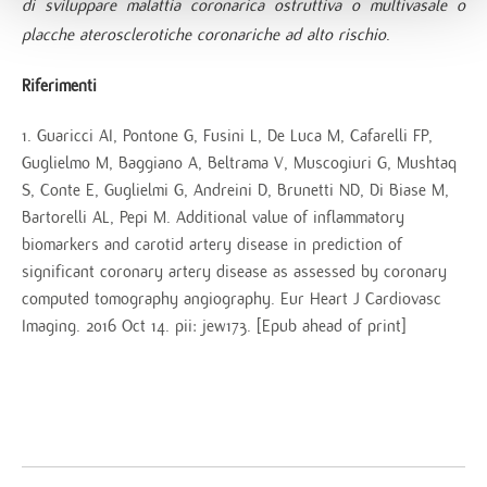
di sviluppare malattia coronarica ostruttiva o multivasale o
placche aterosclerotiche coronariche ad alto rischio
.
Riferimenti
Guaricci AI, Pontone G, Fusini L, De Luca M, Cafarelli FP,
Guglielmo M, Baggiano A, Beltrama V, Muscogiuri G, Mushtaq
S, Conte E, Guglielmi G, Andreini D, Brunetti ND, Di Biase M,
Bartorelli AL, Pepi M. Additional value of inflammatory
biomarkers and carotid artery disease in prediction of
significant coronary artery disease as assessed by coronary
computed tomography angiography. Eur Heart J Cardiovasc
Imaging. 2016 Oct 14. pii: jew173. [Epub ahead of print]