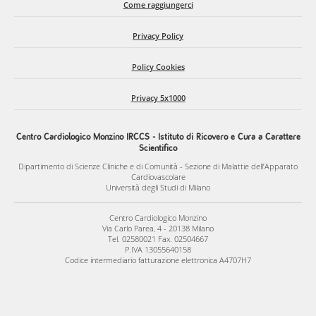
Come raggiungerci
Prolasso della Valvola Mitralica
Privacy Policy
Il prolasso della valvola mitralica è l’indicazione più comune
per l’intervento chirurgico stesso. Ecocardiograficamente,
Policy Cookies
questa malattia è definita come un prolasso di uno o di
Privacy 5x1000
entrambi i lembi valvolari di almeno 2 mm oltre il piano
anulare con una prevalenza stimata intorno al 3%, equamente
distribuito tra uomini e donne.
Centro Cardiologico Monzino IRCCS - Istituto di Ricovero e Cura a Carattere
Scientifico
Dipartimento di Scienze Cliniche e di Comunità - Sezione di Malattie dell’Apparato
La valvola mitralica, spesso considerata come un tessuto inerte
Cardiovascolare
Università degli Studi di Milano
con attività cellulare limitata, è difatti molto dinamica. I lembi
valvolari sono strutture sofisticate, contenenti differenti tipi
Centro Cardiologico Monzino
cellulari che producono e riparano la matrice extracellulare. In
Via Carlo Parea, 4 - 20138 Milano
Tel. 02580021 Fax. 02504667
particolare, la valvola mitralica è costituita principalmente da
P.IVA 13055640158
Codice intermediario fatturazione elettronica A4707H7
cellule interstiziale ed endoteliali che interagiscono all'interno
di una matrice extracellulare composta da proteoglicani,
collagene, fibre elastiche, glicosaminoglicani e integrine.