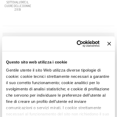
SOTTOVALUTATE IL
CUORE DELLE DONNE
2.11.19
NEWS
3
AGO
IEO E MONZINO, MODELLI DI OSPEDALI GREEN IN
ITALIA
Questo sito web utilizza i cookie
Gentile utente il sito Web utilizza diverse tipologie di
29
LUG
cookie: cookie tecnici strettamente necessari a garantire
DIVENTA VOLONTARIO SOTTOVOCE: UN GESTO CHE
FA LA DIFFERENZA
il suo corretto funzionamento; cookie analitici per lo
svolgimento di analisi statistiche; e cookie di profilazione
27
LUG
che servono per individuare le preferenze dell’utente al
AVVISO: CHIUSURA SERVIZI
fine di creare un profilo dell’utente ed inviare
comunicazioni o servizi mirati. I cookie strettamente
8
LUG
necessari al funzionamento del sito non richiedono il suo
NIGHT RUN MONZINO: PUNTO ISCRIZIONI GIOVEDÌ