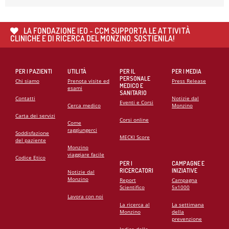
21
MAG
CARDIOMIOPATIE E GENETICA: L’INTERVENTO DEL
PROF. GIANFRANCO SINAGRA AL CONGRESSO
LA FONDAZIONE IEO - CCM SUPPORTA LE ATTIVITÀ
CARDIO MONZINO 2025
CLINICHE E DI RICERCA DEL MONZINO. SOSTIENILA!
PER I PAZIENTI
UTILITÀ
PER IL
PER I MEDIA
PERSONALE
Chi siamo
Prenota visite ed
Press Release
MEDICO E
esami
SANITARIO
Contatti
Notizie dal
Eventi e Corsi
Cerca medico
Monzino
Carta dei servizi
Corsi online
Come
raggiungerci
Soddisfazione
MECKI Score
del paziente
Monzino
viaggiare facile
Codice Etico
PER I
CAMPAGNE E
RICERCATORI
INIZIATIVE
Notizie dal
Monzino
Report
Campagna
Scientifico
5x1000
Lavora con noi
La ricerca al
La settimana
Monzino
della
prevenzione
Indice delle